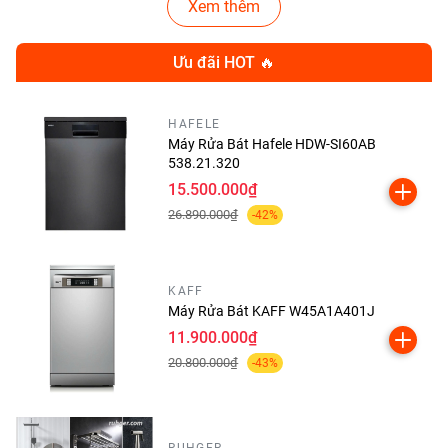
Xem thêm
Ưu đãi HOT 🔥
HAFELE
Máy Rửa Bát Hafele HDW-SI60AB
538.21.320
15.500.000₫
26.890.000₫
-42%
KAFF
Máy Rửa Bát KAFF W45A1A401J
11.900.000₫
Tính Năng Nổi Bật Của Bếp
20.800.000₫
-43%
Canzy IC 388H
🔥
Thiết Kế Đôi – Sang Trọng &
RUHGER