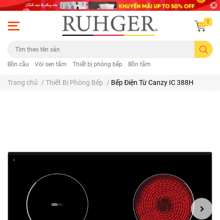
0
Bồn cầu
Vòi sen tắm
Thiết bị phòng bếp
Bồn tắm
Trang chủ
/
Thiết Bị Phòng Bếp
/
Bếp Điện Từ Canzy IC 388H