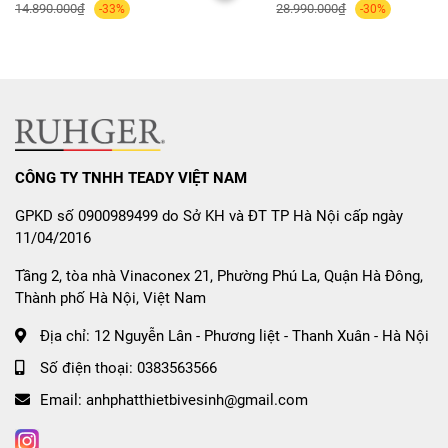
⚠️ Cảnh báo nhiệt dư cho từng vùng nấu (hiển thị
14.890.000₫
28.990.000₫
-33%
-30%
"H").
⚡ Tự ngắt khi không có nồi hoặc quá nhiệt/quá áp.
🌡️ Kiểm soát nhiệt độ vùng nấu và cảnh báo lỗi tức
thì.
CÔNG TY TNHH TEADY VIỆT NAM
Kích Thước – Thông Số Kỹ
GPKD số 0900989499 do Sở KH và ĐT TP Hà Nội cấp ngày
Thuật
11/04/2016
Model: Canzy IC 388H
Tầng 2, tòa nhà Vinaconex 21, Phường Phú La, Quận Hà Đông,
Thành phố Hà Nội, Việt Nam
Điện áp: 220–240V ~ 50/60Hz
Địa chỉ:
12 Nguyễn Lân - Phương liệt - Thanh Xuân - Hà Nội
Mặt kính: Kanger, bo viền vát cạnh
Số điện thoại:
0383563566
Vùng nấu: 1 từ + 1 hồng ngoại
Email:
anhphatthietbivesinh@gmail.com
Công suất tổng : 4200W