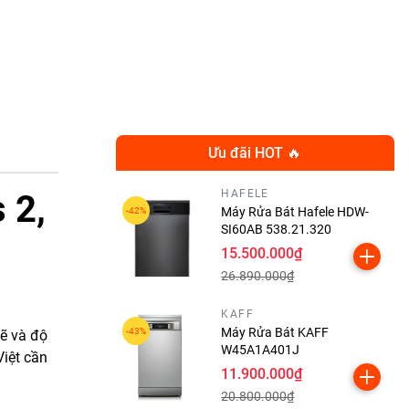
Ưu đãi HOT 🔥
HAFELE
 2,
Máy Rửa Bát Hafele HDW-
SI60AB 538.21.320
15.500.000₫
26.890.000₫
KAFF
Máy Rửa Bát KAFF
ẽ và độ
W45A1A401J
Việt cần
11.900.000₫
20.800.000₫