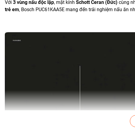
Với
3 vùng nấu độc lập
, mặt kính
Schott Ceran (Đức)
cùng nh
trẻ em
, Bosch PUC61KAA5E mang đến trải nghiệm nấu ăn nhan