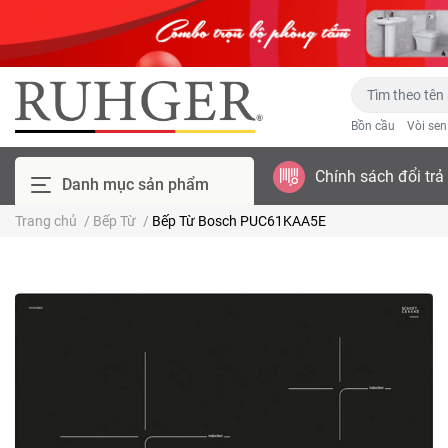
Bồn cầu
Vòi se
Chính sách đổi trả
Danh mục sản phẩm
Trang chủ
/
Bếp Từ
/
Bếp Từ Bosch PUC61KAA5E