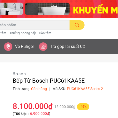
n tắm
Thiết bị phòng bếp
Bồn tắm
Về Ruhger
Trả góp lãi suất 0%
Bosch
Bếp Từ Bosch PUC61KAA5E
Tình trạng:
Còn hàng
|
Mã SKU:
PUC61KAA5E Series 2
8.100.000₫
15.000.000₫
-46%
(Tiết kiệm:
6.900.000₫
)