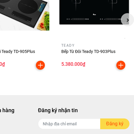
t bếp từ
TEADY
i Teady TD-905Plus
Bếp Từ Đôi Teady TD-903Plus
0₫
5.380.000₫
h hàng
Đăng ký nhận tin
Đăng ký