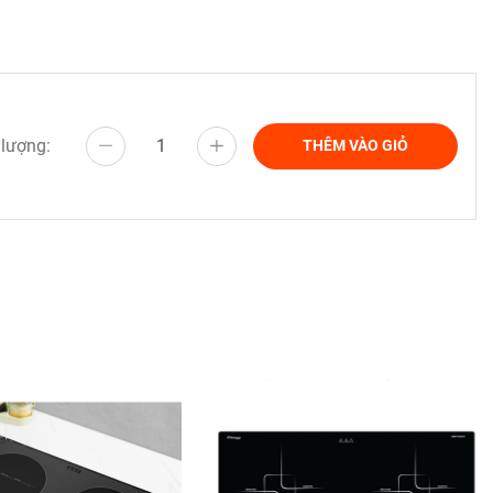
 lượng:
THÊM VÀO GIỎ