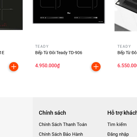
p nhiều không gian bếp
u đen sang trọng
, dễ dàng kết hợp với nhiều phong cách nội thấ
TEADY
TEADY
1E
Bếp Từ Đôi Teady TD-906
Bếp Từ Đô
4.950.000₫
6.550.00
n sử dụng.
) – Bền bỉ & an toàn
i các ưu điểm nổi bật:
Chính sách
Hỗ trợ khác
Chính Sách Thanh Toán
Tìm kiếm
Chính Sách Bảo Hành
Đăng nhập