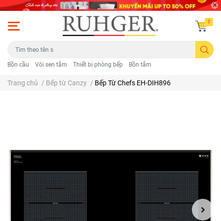
0
Bồn cầu
Vòi sen tắm
Thiết bị phòng bếp
Bồn tắm
Trang chủ
/
Bếp từ Canzy
/
Bếp Từ Chefs EH-DIH896