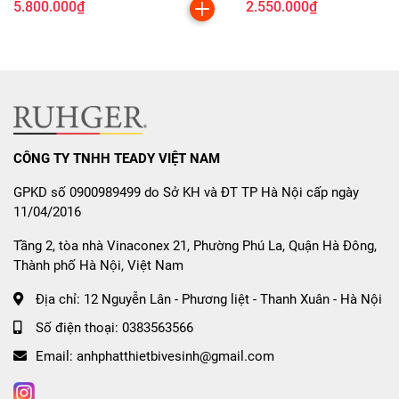
🔥
Ủ ấm / Warming (65°C – 75°C
5.800.000₫
2.550.000₫
– 85°C)
Giữ ấm thức ăn – hâm sữa trẻ nhỏ – hâm canh mà không
sợ quá nhiệt hay hao điện.
🔥
Tạm dừng Pause & Recall
CÔNG TY TNHH TEADY VIỆT NAM
Cho phép tạm dừng tối đa 10 phút và tiếp tục lại đúng
mức công suất cũ.
GPKD số 0900989499 do Sở KH và ĐT TP Hà Nội cấp ngày
Rất tiện khi đang nấu mà bận nghe điện thoại, chăm trẻ
11/04/2016
nhỏ…
Tầng 2, tòa nhà Vinaconex 21, Phường Phú La, Quận Hà Đông,
🔥
Hẹn giờ độc lập từng vùng (tối
Thành phố Hà Nội, Việt Nam
đa 1h59 phút)
Địa chỉ:
12 Nguyễn Lân - Phương liệt - Thanh Xuân - Hà Nội
Giúp nấu ăn chính xác – không lo cháy khét – đặc biệt tiện
Số điện thoại:
0383563566
khi nấu nhiều món cùng lúc.
Email:
anhphatthietbivesinh@gmail.com