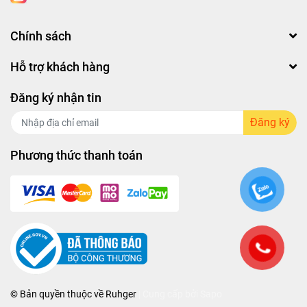
Hệ thống an toàn chuẩn
Chính sách
châu Âu
Hỗ trợ khách hàng
Chefs EH-DIH896 trang bị đầy đủ tính năng an toàn cao
cấp:
Đăng ký nhận tin
Khóa trẻ em Child Lock
Đăng ký
Cảnh báo nhiệt dư Residual Heat
Phương thức thanh toán
Tự động tắt bếp khi quên / khi không có nồi
Hệ thống bảo vệ quá nhiệt – quá áp
Chống tràn, tự ngắt khi nước tràn vào bàn phím
Nhờ những tính năng bảo vệ tuyệt đối này, bếp vận hành
ổn định và đảm bảo an toàn cho người dùng, đặc biệt là
gia đình có trẻ nhỏ.
© Bản quyền thuộc về
Ruhger
| Cung cấp bởi
Sapo