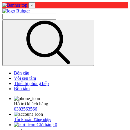
×
Bồn cầu
Vòi sen tắm
Thiết bị phòng bếp
Bồn tắm
Hỗ trợ khách hàng
0383563566
Tài khoản
Đăng nhập
Giỏ hàng
0