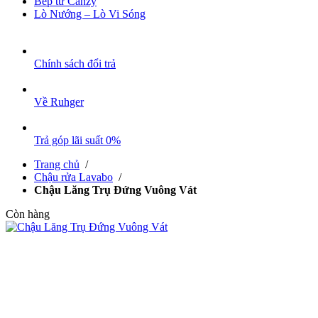
Bếp từ Canzy
Lò Nướng – Lò Vi Sóng
Chính sách đổi trả
Về Ruhger
Trả góp lãi suất 0%
Trang chủ
/
Chậu rửa Lavabo
/
Chậu Lăng Trụ Đứng Vuông Vát
Còn hàng