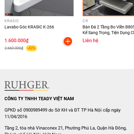
KRASIC
CR
Lavabo Góc KRASIC K-266
Bàn Đá 2 Tầng Bo Viền B805
Kế Sang Trọng, Tiện Dụng 
Tắm
1.600.000₫
Liên hệ
2.660.000₫
-40%
CÔNG TY TNHH TEADY VIỆT NAM
GPKD số 0900989499 do Sở KH và ĐT TP Hà Nội cấp ngày
11/04/2016
Tầng 2, tòa nhà Vinaconex 21, Phường Phú La, Quận Hà Đông,