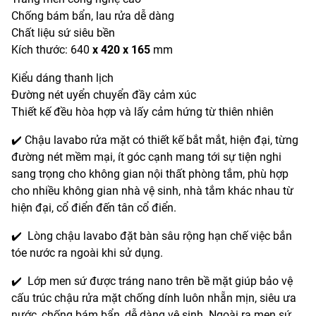
Chống bám bẩn, lau rửa dễ dàng
Chất liệu sứ siêu bền
Kích thước: 640
x 420 x 165
mm
Kiểu dáng thanh lịch
Đường nét uyển chuyển đầy cảm xúc
Thiết kế đều hòa hợp và lấy cảm hứng từ thiên nhiên
✔️ Chậu lavabo rửa mặt có thiết kế bắt mắt, hiện đại, từng
đường nét mềm mại, ít góc cạnh mang tới sự tiện nghi
sang trọng cho không gian nội thất phòng tắm, phù hợp
cho nhiều không gian nhà vệ sinh, nhà tắm khác nhau từ
hiện đại, cổ điển đến tân cổ điển.
✔️ Lòng chậu lavabo đặt bàn sâu rộng hạn chế việc bắn
tóe nước ra ngoài khi sử dụng.
✔️ Lớp men sứ được tráng nano trên bề mặt giúp bảo vệ
cấu trúc chậu rửa mặt chống dính luôn nhẵn mịn, siêu ưa
nước, chống bám bẩn, dễ dàng vệ sinh. Ngoài ra men sứ