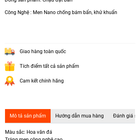
Công Nghệ : Men Nano chống bám bẩn, khử khuẩn
Giao hàng toàn quốc
Tích điểm tất cả sản phẩm
Cam kết chính hãng
Mô tả sản phẩm
Hướng dẫn mua hàng
Đánh giá s
Màu sắc: Hoa văn đá
Tráng men công nghệ cao