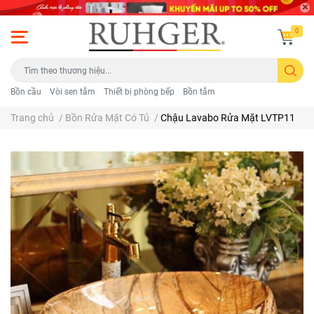
0
Bồn cầu
Vòi sen tắm
Thiết bị phòng bếp
Bồn tắm
Trang chủ
/
Bồn Rửa Mặt Có Tủ
/
Chậu Lavabo Rửa Mặt LVTP11