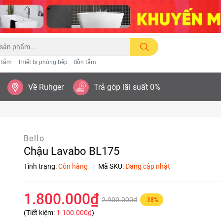
n tắm
Thiết bị phòng bếp
Bồn tắm
Về Ruhger
Trả góp lãi suất 0%
Bello
Chậu Lavabo BL175
Tình trạng:
Còn hàng
|
Mã SKU:
Đang cập nhật
1.800.000₫
2.900.000₫
-38%
(Tiết kiệm:
1.100.000₫
)