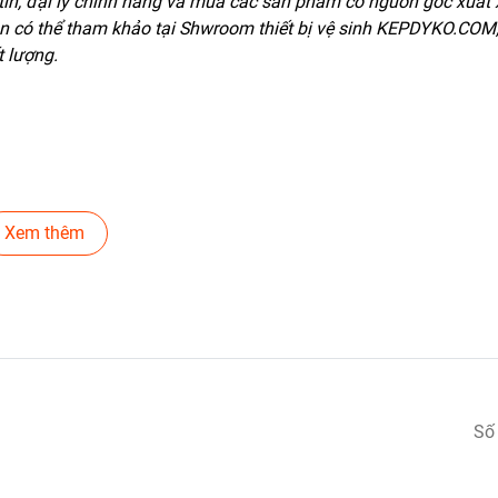
tín, đại lý chính hãng và mua các sản phẩm có nguồn gốc xuất 
ạn có thể tham khảo tại Shwroom thiết bị vệ sinh KEPDYKO.COM
t lượng.
 - Thanh Xuân - Hà Nội
Xem thêm
 VÀ ĐẲNG CẤP
Số