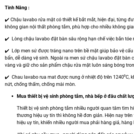
Tính Năng :
✔️ Chậu lavabo rửa mặt có thiết kế bắt mắt, hiện đại, từng đ
không gian nội thất phòng tắm, phù hợp cho nhiều không gian
✔️ Lòng chậu lavabo đặt bàn sâu rộng hạn chế việc bắn tóe 
✔️ Lớp men sứ được tráng nano trên bề mặt giúp bảo vệ cấu
bẩn, dễ dàng vệ sinh. Ngoài ra men sứ chậu lavabo đặt bàn 
vàng và giữ cho sản phẩm chậu rửa mặt luôn sáng bóng tro
✔️ Chau lavabo rua mat được nung ở nhiệt độ trên 1240⁰C, 
nứt, chống thấm, chống mài mòn.
Mua thiết bị vệ sinh phòng tắm, nhà bếp ở đâu chất lư
Thiết bị vệ sinh phòng tắm nhiều người quan tâm tìm 
thương hiệu uy tín thì không hề đơn giản. Hiện nay trê
hiệu uy tín, khiến nhiều người mua phải hàng giả, hàng