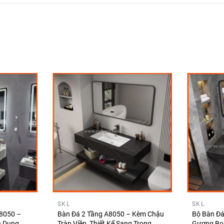
SKL
SKL
B8050 –
Bàn Đá 2 Tầng A8050 – Kèm Chậu
Bộ Bàn Đ
n Dụng
Tràn Viền, Thiết Kế Sang Trọng,
Gương Bo 