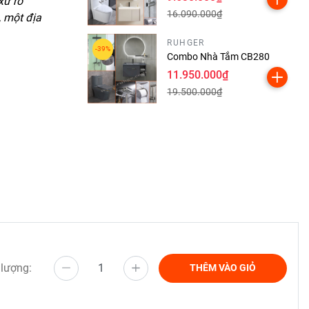
xứ rõ
16.090.000₫
, một địa
RUHGER
Combo Nhà Tắm CB280
11.950.000₫
19.500.000₫
 lượng:
THÊM VÀO GIỎ