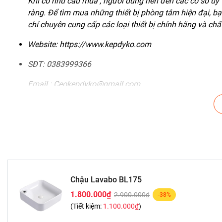
Khi có nhu cầu mua , người dùng nên đến các cơ sở uy 
ràng. Để tìm mua những thiết bị phòng tắm hiện đại, b
chỉ chuyên cung cấp các loại thiết bị chính hãng và chấ
Website:
https://www.kepdyko.com
SĐT: 0383999366
Email : Ceokepdyko@gmail.com
Shwroom :Số 12 Phố Nguyễn Lân - Đường Trường Chinh
Thiết bị phòng tắm ,nhà bếp KEPDYKO :SANG TRỌNG
Chậu Lavabo BL175
1.800.000₫
2.900.000₫
-38%
(Tiết kiệm:
1.100.000₫
)