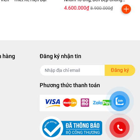
Thấm
4.600.000₫
8.900.000₫
h hàng
Đăng ký nhận tin
Đăng ký
Phương thức thanh toán