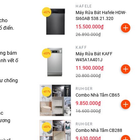
HAFELE
Máy Rửa Bát Hafele HDW-
SI60AB 538.21.320
 cho
15.500.000₫
ổ điển.
26.890.000₫
KAFF
hống bám
Máy Rửa Bát KAFF
W45A1A401J
nh vết ố
11.900.000₫
20.800.000₫
hư chống
RUHGER
Combo Nhà Tắm CB65
9.850.000₫
16.600.000₫
ác
hương
RUHGER
Combo Nhà Tắm CB288
9.630.000₫