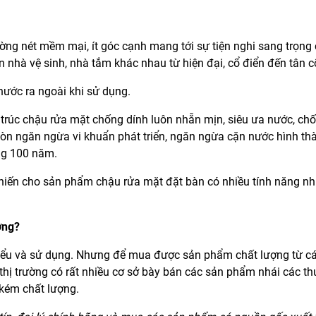
ường nét mềm mại, ít góc cạnh mang tới sự tiện nghi sang trọng
 nhà vệ sinh, nhà tắm khác nhau từ hiện đại, cổ điển đến tân c
nước ra ngoài khi sử dụng.
 trúc chậu rửa mặt chống dính luôn nhẵn mịn, siêu ưa nước, c
còn ngăn ngừa vi khuẩn phát triển, ngăn ngừa cặn nước hình thà
ng 100 năm.
khiến cho sản phẩm chậu rửa mặt đặt bàn có nhiều tính năng n
ợng?
hiểu và sử dụng. Nhưng để mua được sản phẩm chất lượng từ c
n thị trường có rất nhiều cơ sở bày bán các sản phẩm nhái các t
 kém chất lượng.