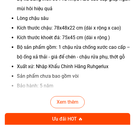
mùi hôi hiệu quả
Lòng chậu sâu
Kích thước chậu: 78x48x22 cm (dài x rộng x cao)
Kích thước khoét đá: 75x45 cm (dài x rộng )
Bộ sản phẩm gồm: 1 chậu rửa chống xước cao cấp –
bộ ống xả thải - giá để chén - chậu rửa phụ, thớt gỗ
Xuất xứ: Nhập Khẩu Chính Hãng Ruhgerlux
Sản phẩm chưa bao gồm vòi
Bảo hành: 5 năm
Chậu rửa bát 1 hố chống xước Dekor Loại 1 không chỉ có
Xem thêm
kích thước nhỏ gọn mà còn có ngoại hình bắt mắt, đang
Ưu đãi HOT 🔥
trở thành sản phẩm chậu rửa chén "hot trend" trên thị
trường. Sản phẩm này đang thu hút sự chú ý và ưa