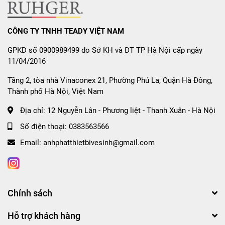
Chế độ bảo hành:
CÔNG TY TNHH TEADY VIỆT NAM
Sản phẩm đạt tiêu chuẩn chất lượng cao Quatest1,
GPKD số 0900989499 do Sở KH và ĐT TP Hà Nội cấp ngày
11/04/2016
đảm bảo an toàn cho sức khỏe của bạn.
Bảo hành chính hãng lên đến 10 năm cho chậu rửa
Tầng 2, tòa nhà Vinaconex 21, Phường Phú La, Quận Hà Đông,
Thành phố Hà Nội, Việt Nam
và 2 năm cho hệ thống ống xả, giúp bạn yên tâm sử
Địa chỉ:
12 Nguyễn Lân - Phương liệt - Thanh Xuân - Hà Nội
dụng sản phẩm trong thời gian dài mà không lo lắng
Số điện thoại:
0383563566
về vấn đề bảo trì.
Email:
anhphatthietbivesinh@gmail.com
Với những đặc điểm nổi bật này,
Chậu Rửa Bát 1 Hố
Chống Xước Dekor Loại 1
không chỉ là một sản phẩm tiện
ích trong nhà bếp mà còn là biểu tượng của sự hiện đại và
Chính sách
tiện lợi. Đừng chần chừ, hãy trải nghiệm ngay để cảm
Hỗ trợ khách hàng
nhận sự khác biệt mà sản phẩm này mang lại cho không