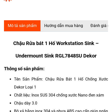
Mô tả sản phẩm
Hướng dẫn mua hàng
Đánh giá s
Chậu Rửa bát 1 Hố Workstation Sink –
Undermount Sink RGL7848SU Dekor
Thông số sản phẩm:
Tên Sản Phẩm: Chậu Rửa Bát 1 Hố Chống Xước
Dekor Loại 1
Chất liệu: Inox SUS 304 chống xước Nano đen xám
Chậu dày 3.0
Bộ xả bằng inox 304 và nhựa ABS cao cấp giúp ngăn