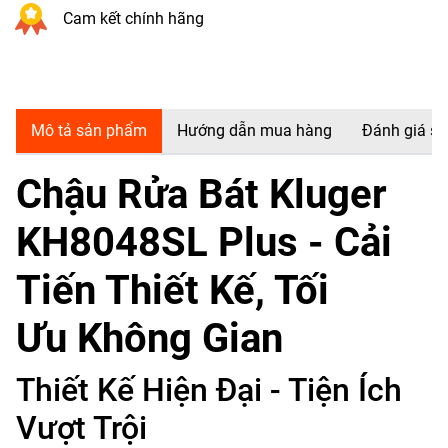
Cam kết chính hãng
Mô tả sản phẩm
Hướng dẫn mua hàng
Đánh giá s
Chậu Rửa Bát Kluger
KH8048SL Plus - Cải
Tiến Thiết Kế, Tối
Ưu Không Gian
Thiết Kế Hiện Đại - Tiện Ích
Vượt Trội