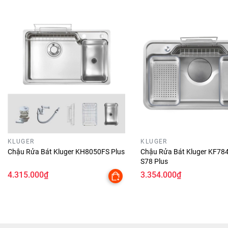
CHỐNG NGƯNG TỤ HƠI
NƯỚC
Siphon Z SLIM
giúp tối ưu không gian tủ bếp, dễ
dàng lưu trữ.
Bát rác 03 lớp đường kính lớn
185mm giúp thông
thoát nước nhanh, chống tắc nghẽn.
Chống ngưng tụ hơi nước
giữ khoang tủ khô ráo,
ngăn nấm mốc.
KLUGER
KLUGER
Chậu Rửa Bát Kluger KH8050FS Plus
Chậu Rửa Bát Kluger KF78
S78 Plus
4.315.000₫
3.354.000₫
Thiết Kế Tiên Tiến
Chậu Rửa