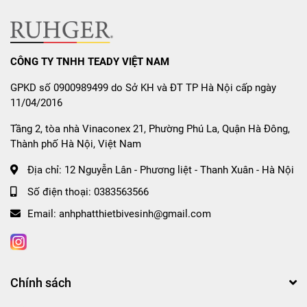
Bát Kluger KH8048SL Plus
Lòng chậu sâu 210mm
chống văng nước.
CÔNG TY TNHH TEADY VIỆT NAM
Tích hợp giỏ đựng đồ đa năng
tiện lợi khi rửa bát.
GPKD số 0900989499 do Sở KH và ĐT TP Hà Nội cấp ngày
Bán nguyên bản hoặc trang bị thêm phụ kiện
giúp
11/04/2016
tối ưu hệ sinh.
Tầng 2, tòa nhà Vinaconex 21, Phường Phú La, Quận Hà Đông,
Có 3 phương án lắp đặt
: dương bàn, bán âm, âm
Thành phố Hà Nội, Việt Nam
bàn, linh hoạt cho mọi gian bếp.
Địa chỉ:
12 Nguyễn Lân - Phương liệt - Thanh Xuân - Hà Nội
Số điện thoại:
0383563566
Mua
Chậu Rửa Bát Kluger
Email:
anhphatthietbivesinh@gmail.com
KH8048SL Plus
Chính Hãng
Tại
Ruhger
Chính sách
Hãy đến
Ruhger
để sở hữu
Chậu Rửa Bát Kluger