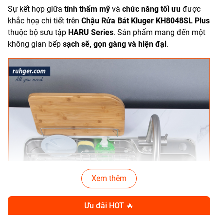
Sự kết hợp giữa
tính thẩm mỹ
và
chức năng tối ưu
được
khắc họạ chi tiết trên
Chậu Rửa Bát Kluger KH8048SL Plus
thuộc bộ sưu tập
HARU Series
. Sản phẩm mang đến một
không gian bếp
sạch sẽ, gọn gàng và hiện đại
.
Xem thêm
Ưu đãi HOT 🔥