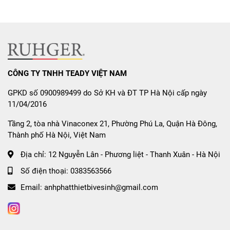
Công nghệ xả xoáy 4 chiều hút đẩy chân không:
Model LK8342 sở hữu hệ thống xả xoáy 360° cải tiến,
kết hợp lực hút đẩy chân không cực mạnh. Cơ chế
này giúp cuốn trôi triệt để mọi chất bẩn cứng đầu chỉ
trong một lần nhấn nút mà không cần dùng điện,
chống tắc nghẽn tối ưu.
CÔNG TY TNHH TEADY VIỆT NAM
Thiết kế thân kín độc bản:
Kiểu dáng liền khối bo
GPKD số 0900989499 do Sở KH và ĐT TP Hà Nội cấp ngày
tròn hiện đại với phần thân bệt hoàn toàn kín kẽ,
11/04/2016
không có góc khuất thô kệch, giúp loại bỏ tận gốc nơi
Tầng 2, tòa nhà Vinaconex 21, Phường Phú La, Quận Hà Đông,
trú ngụ của vi khuẩn. Lớp men Nano Platinum siêu
Thành phố Hà Nội, Việt Nam
bóng mang lại bề mặt trắng sáng vĩnh viễn, có khả
năng tự làm sạch, kháng khuẩn và chống bám cặn.
Địa chỉ:
12 Nguyễn Lân - Phương liệt - Thanh Xuân - Hà Nội
Hệ thống đi kèm nắp đóng rơi giảm chấn vận hành
Số điện thoại:
0383563566
siêu êm và tiết kiệm 30% nước sinh hoạt.
Email:
anhphatthietbivesinh@gmail.com
2. Sen Cây Nóng Lạnh RGL91573