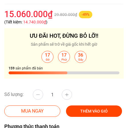
15.060.000₫
29.800.000₫
-49%
(Tiết kiệm:
14.740.000₫
)
ƯU ĐÃI HOT, ĐỪNG BỎ LỠ!!
Sản phẩm sẽ trở về giá gốc khi hết giờ
17
17
34
:
:
Giờ
Phút
Giây
159
sản phẩm đã bán
Số lượng:
MUA NGAY
THÊM VÀO GIỎ
Phương thức thanh toán