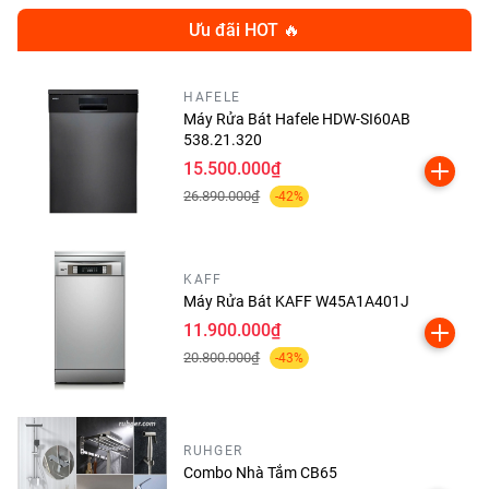
Ưu đãi HOT 🔥
HAFELE
Máy Rửa Bát Hafele HDW-SI60AB
538.21.320
15.500.000₫
26.890.000₫
-42%
KAFF
Máy Rửa Bát KAFF W45A1A401J
11.900.000₫
20.800.000₫
-43%
Bảng Thông Số Kỹ Thuật Hệ
Sinh Thái 8 Món Trong
RUHGER
Combo Nhà Tắm CB65
Combo CB018VIP