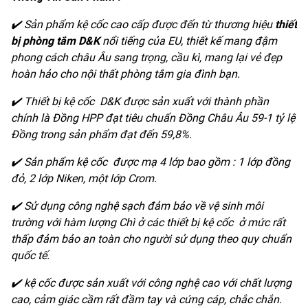
✔
️
Sản phẩm kệ cốc cao cấp được đến từ thương hiệu
thiết
bị phòng tắm D&K
nổi tiếng của EU, thiết kế mang đậm
phong cách châu Âu sang trọng, cầu kì, mang lại vẻ đẹp
hoàn hảo cho nội thất phòng tắm gia đình bạn.
✔
Thiết bị kệ cốc D&K được sản xuất với thành phần
chính là Đồng HPP đạt tiêu chuẩn Đồng Châu Âu 59-1 tỷ lệ
Đồng trong sản phẩm đạt đến 59,8%.
✔
Sản phẩm kệ cốc được mạ 4 lớp bao gồm : 1 lớp đồng
đỏ, 2 lớp Niken, một lớp Crom.
✔
Sử dụng công nghệ sạch đảm bảo về vệ sinh môi
trường với hàm lượng Chì ở các thiết bị kệ cốc ở mức rất
thấp đảm bảo an toàn cho người sử dụng theo quy chuẩn
quốc tế.
✔
️
kệ cốc được sản xuất với công nghệ cao với chất lượng
cao, cảm giác cầm rất đầm tay và cứng cáp, chắc chắn.