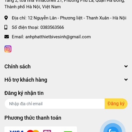
Tầng 2, tòa nhà Vinaconex 21, Phường Phú La, Quận Hà Đông,
TRỌNG VÀ ĐẲNG CẤP
Thành phố Hà Nội, Việt Nam
Địa chỉ:
12 Nguyễn Lân - Phương liệt - Thanh Xuân - Hà Nội
Số điện thoại:
0383563566
Email:
anhphatthietbivesinh@gmail.com
Chính sách
Hỗ trợ khách hàng
Đăng ký nhận tin
Đăng ký
Phương thức thanh toán