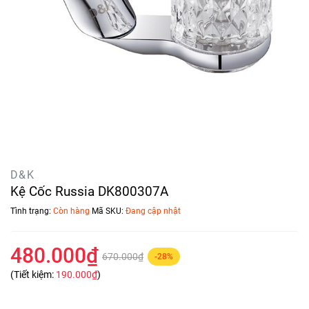
D&K
Kệ Cốc Russia DK800307A
Tình trạng:
Còn hàng
Mã SKU:
Đang cập nhật
480.000₫
670.000₫
-28%
(Tiết kiệm:
190.000₫
)