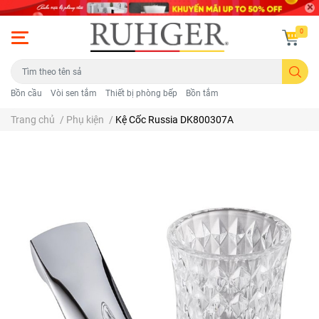
0
Bồn cầu
Vòi sen tắm
Thiết bị phòng bếp
Bồn tắm
Trang chủ
/
Phụ kiện
/
Kệ Cốc Russia DK800307A