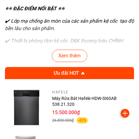
⭐⭐
ĐẶC ĐIỂM NỔI BẬT
⭐⭐
✔
️
Lớp mạ chống ăn mòn của các sản phẩm kệ cốc tạo độ
bền lâu cho sản phẩm.
✔
️
Thiết bị phòng tắm kệ cốc D&K thương hiệu CHÍNH
HÃNG đến từ EU lắp đặt dễ dàng, đồng thời giúp giữ cho
phụ kiện phòng tắm có độ sáng bóng bền bỉ trong thời
Xem thêm
gian dài sử dụng.
Ưu đãi HOT 🔥
✔
️ Thiết bị nhà tắm
kệ cốc DK
đáp ứng nhu cầu sử dụng
của người dùng trong mọi điều kiện thời tiết.
HAFELE
⭐⭐
LÝ DO MUA HÀNG
⭐⭐
Máy Rửa Bát Hafele HDW-SI60AB
538.21.320
✔
️ Phụ kiện phòng tắm châu âu
kệ cốc DK là dòng sản
15.500.000₫
phẩm cao cấp đến từ Châu Âu, mang lại cảm giác vô cùng
26.890.000₫
-42%
thân thuộc với người Việt Nam.
✔
️
Thương hiệu D&K chuyên về các sản phẩm thiết bị vệ