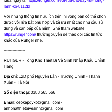
Mua ngay tại
https://ruhger.com/voi-rua-bat-day-rut-nong-
lanh-kb-8112bl
Với những thông tin hữu ích trên, hi vọng ban có thể chọn
được vòi rửa bát phù hợp và tối ưu nhất cho nhu cầu sử
dụng và căn bếp của mình. Ghé thăm website
https://ruhger.com/
thường xuyên để theo dõi các tin tức
khác của Ruhger nhé.
-----------------
RUHGER - Tổng Kho Thiết Bị Vệ Sinh Nhập Khẩu Chính
Hãng
Địa chỉ
: 12D phố Nguyễn Lân - Trường Chinh - Thanh
Xuân - Hà Nội
Số điện thoại
: 0383 563 566
Email
: ceokepdyko@gmail.com -
anhphatthietbivesinh@gmail.com