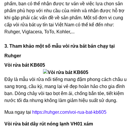
phẩm, bạn có thể nhận được tư ván về việc lựa chọn sản
phẩm phù hợp với nhu cầu của mình và nhận được hỗ trợ
khi gặp phải các vấn đề về sản phẩm. Một số đơn vị cung
cấp vòi rửa bát uy tín tại Việt Nam có thể kể đến như:
Ruhger, Viglacera, ToTo, Kohler,...
3. Tham khảo một số mẫu vòi rửa bát bán chạy tại
Ruhger
Vòi rửa bát KB605
Đây là mẫu vòi rửa nổi tiếng mang đậm phong cách châu u
sang trọng, cầu kỳ, mang lại vẻ đẹp hoàn hảo cho gia đình
bạn. Dòng chảy vòi tạo bọt êm ái, chống bắn tóe, tiết kiệm
nước tối đa nhưng không làm giảm hiệu suất sử dụng.
Mua ngay tại
https://ruhger.com/voi-rua-bat-kb605
Vòi rửa bát dây rút nóng lạnh VH01 xám