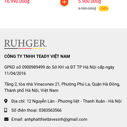
16.990.000₫
5.900.000₫
Bộ lọc mỡ nhôm 5 lớp:
Giữ lại dầu mỡ, bụi bẩn; dễ
8.989.000₫
-34%
tháo rời, dễ vệ sinh.
Lọc than hoạt tính:
Khử sạch mùi hôi, ngăn vi khuẩn,
bảo vệ motor.
2 chế độ hút:
Hút xả trực tiếp
ra ngoài qua ống thoát khí.
CÔNG TY TNHH TEADY VIỆT NAM
Hút tuần hoàn
bằng than hoạt tính – phù hợp
GPKD số 0900989499 do Sở KH và ĐT TP Hà Nội cấp ngày
với bếp kín.
11/04/2016
5. Tính năng hiện đại, an
Tầng 2, tòa nhà Vinaconex 21, Phường Phú La, Quận Hà Đông,
Thành phố Hà Nội, Việt Nam
toàn tuyệt đối
Địa chỉ:
12 Nguyễn Lân - Phương liệt - Thanh Xuân - Hà Nội
Bảng điều khiển cảm ứng + màn hình LED
– thao
Số điện thoại:
0383563566
tác nhanh, nhạy, sang trọng.
Email:
anhphatthietbivesinh@gmail.com
Đèn LED chiếu sáng kép
– tiết kiệm điện, chiếu rõ