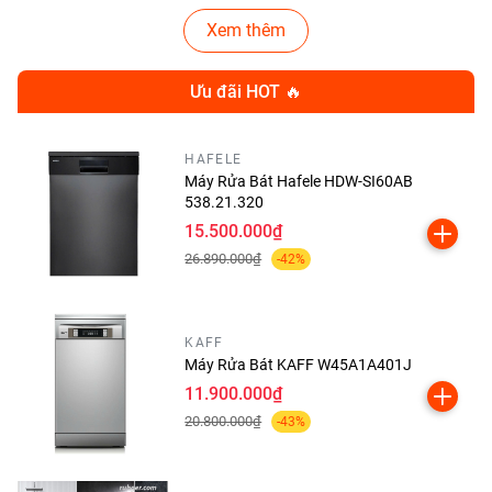
Xem thêm
Ưu đãi HOT 🔥
HAFELE
Máy Rửa Bát Hafele HDW-SI60AB
538.21.320
15.500.000₫
26.890.000₫
-42%
2. Thiết kế sang trọng và tinh
tế
KAFF
Máy Rửa Bát KAFF W45A1A401J
Kiểu dáng hiện đại – thẩm mỹ
11.900.000₫
20.800.000₫
-43%
cao
Máy hút mùi
Canzy CZ 107Plus
được thiết kế
kính cong