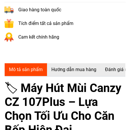
Giao hàng toàn quốc
Tích điểm tất cả sản phẩm
Cam kết chính hãng
Mô tả sản phẩm
Hướng dẫn mua hàng
Đánh giá s
🏷
Máy Hút Mùi Canzy
CZ 107Plus – Lựa
Chọn Tối Ưu Cho Căn
Bếp Hiện Đại