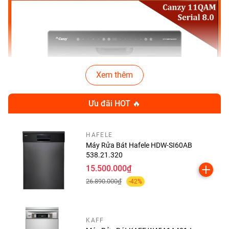
Xem thêm
Ưu đãi HOT 🔥
HAFELE
Máy Rửa Bát Hafele HDW-SI60AB
538.21.320
15.500.000₫
26.890.000₫
-42%
KAFF