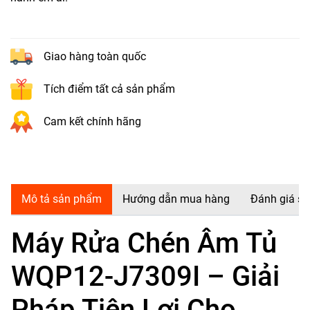
Giao hàng toàn quốc
Tích điểm tất cả sản phẩm
Cam kết chính hãng
Mô tả sản phẩm
Hướng dẫn mua hàng
Đánh giá s
Máy Rửa Chén Âm Tủ
WQP12-J7309I – Giải
Pháp Tiện Lợi Cho