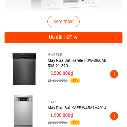
Xem thêm
Ưu đãi HOT 🔥
HAFELE
Máy Rửa Bát Hafele HDW-SI60AB
538.21.320
15.500.000₫
26.890.000₫
-42%
KAFF
1. Tính Năng Nổi Bật Của
Máy Rửa Bát KAFF W45A1A401J
11.900.000₫
Máy Rửa Chén WQP12-
20.800.000₫
-43%