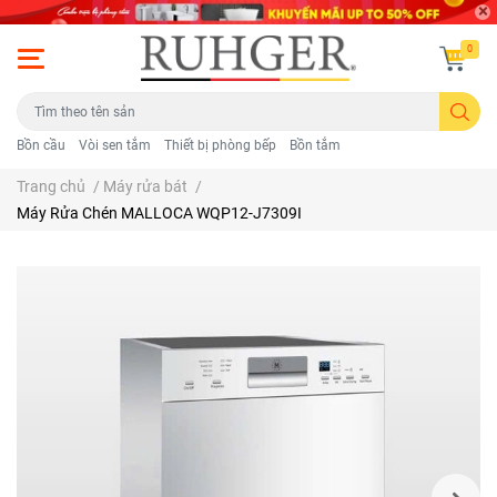
0
Bồn cầu
Vòi sen tắm
Thiết bị phòng bếp
Bồn tắm
Trang chủ
/
Máy rửa bát
/
Máy Rửa Chén MALLOCA WQP12-J7309I