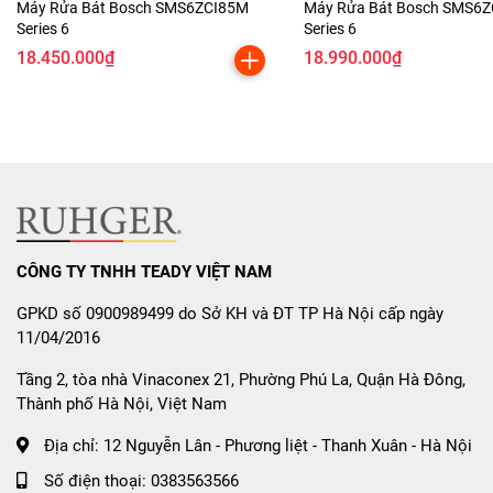
Máy Rửa Bát Bosch SMS6ZCI85M
Máy Rửa Bát Bosch SMS6Z
Series 6
Series 6
Chức Năng Sấy Phụ – Khô Sạch
18.450.000₫
18.990.000₫
Tối Ưu
Sấy khô nhanh chóng sau khi rửa.
Giúp chén dĩa sạch bóng, khô ráo, sẵn sàng sử dụng.
Khay Rửa Điều Chỉnh Linh Hoạt
Dễ dàng thay đổi chiều cao khay rửa.
CÔNG TY TNHH TEADY VIỆT NAM
Tối ưu không gian cho nhiều loại chén, bát, nồi,
GPKD số 0900989499 do Sở KH và ĐT TP Hà Nội cấp ngày
xoong.
11/04/2016
Hẹn Giờ & Khóa An Toàn
Tầng 2, tòa nhà Vinaconex 21, Phường Phú La, Quận Hà Đông,
Thành phố Hà Nội, Việt Nam
Hẹn giờ khởi động từ 1 – 24h, linh hoạt theo nhu cầu.
Địa chỉ:
12 Nguyễn Lân - Phương liệt - Thanh Xuân - Hà Nội
Khóa an toàn bảo vệ trẻ nhỏ, tránh thao tác ngoài ý
Số điện thoại:
0383563566
muốn.