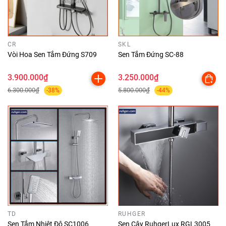
CR
SKL
Vòi Hoa Sen Tắm Đứng S709
Sen Tắm Đứng SC-88
3.900.000₫
3.250.000₫
6.300.000₫
5.800.000₫
-38%
-44%
TD
RUHGER
Sen Tắm Nhiệt Độ SC1006
Sen Cây RuhgerLux RGL3005