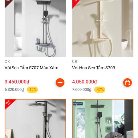
CR
CR
Vòi Sen Tắm S707 Màu Xám
Vòi Hoa Sen Tắm S703
3.450.000₫
4.050.000₫
6.320.000₫
7.600.000₫
-45%
-47%