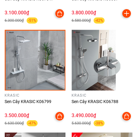
3.100.000₫
3.800.000₫
6.300.000₫
6.580.000₫
-51%
-42%
KRASIC
KRASIC
Sen Cây KRASIC K06799
Sen Cây KRASIC K06788
3.500.000₫
3.490.000₫
6.630.000₫
5.630.000₫
-47%
-38%