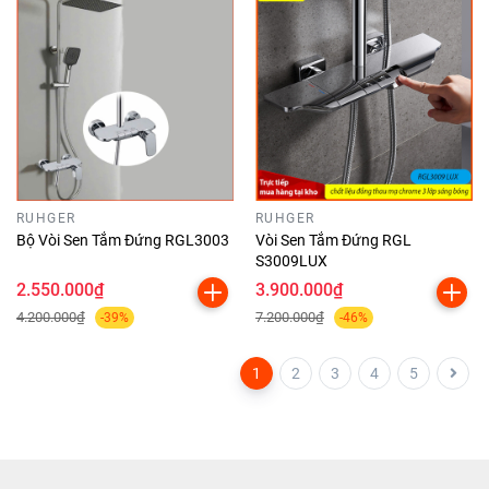
RUHGER
RUHGER
Bộ Vòi Sen Tắm Đứng RGL3003
Vòi Sen Tắm Đứng RGL
S3009LUX
2.550.000₫
3.900.000₫
4.200.000₫
7.200.000₫
-39%
-46%
1
2
3
4
5