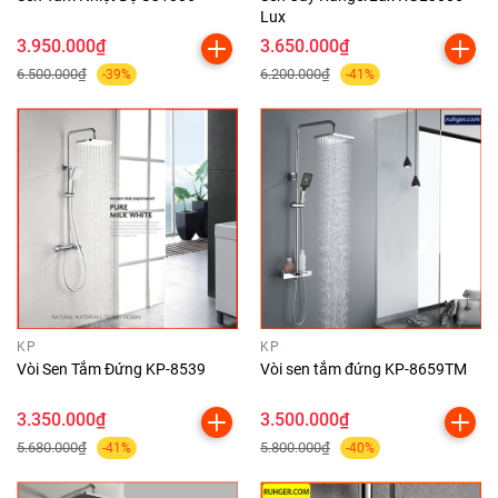
Lux
3.950.000₫
3.650.000₫
6.500.000₫
6.200.000₫
-39%
-41%
KP
KP
Vòi Sen Tắm Đứng KP-8539
Vòi sen tắm đứng KP-8659TM
3.350.000₫
3.500.000₫
5.680.000₫
5.800.000₫
-41%
-40%