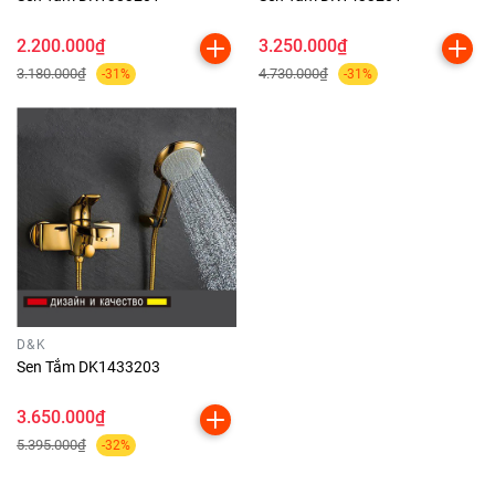
2.200.000₫
3.250.000₫
3.180.000₫
4.730.000₫
-31%
-31%
D&K
Sen Tắm DK1433203
3.650.000₫
5.395.000₫
-32%