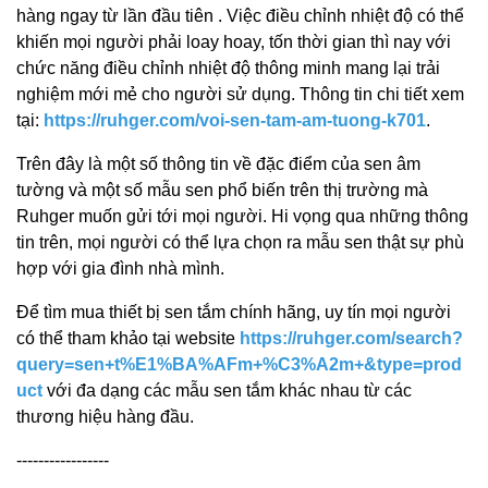
hàng ngay từ lần đầu tiên . Việc điều chỉnh nhiệt độ có thể
khiến mọi người phải loay hoay, tốn thời gian thì nay với
chức năng điều chỉnh nhiệt độ thông minh mang lại trải
nghiệm mới mẻ cho người sử dụng. Thông tin chi tiết xem
tại:
https://ruhger.com/voi-sen-tam-am-tuong-k701
.
Trên đây là một số thông tin về đặc điểm của sen âm
tường và một số mẫu sen phổ biến trên thị trường mà
Ruhger muốn gửi tới mọi người. Hi vọng qua những thông
tin trên, mọi người có thể lựa chọn ra mẫu sen thật sự phù
hợp với gia đình nhà mình.
Để tìm mua thiết bị sen tắm chính hãng, uy tín mọi người
có thể tham khảo tại website
https://ruhger.com/search?
query=sen+t%E1%BA%AFm+%C3%A2m+&type=prod
uct
với đa dạng các mẫu sen tắm khác nhau từ các
thương hiệu hàng đầu.
-----------------