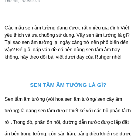
Thứ Hai, 19/06/2023
Các mẫu sen âm tường đang được rất nhiều gia đình Việt
yêu thích và ưa chuộng sử dụng. Vậy sen âm tường là gì?
Tại sao sen âm tường lại ngày càng trở nên phổ biến đến
vậy? Để giải đáp vấn đề có nên dùng sen tắm âm hay
không, hãy theo dõi bài viết dưới đây của Ruhger nhé!
SEN TẮM ÂM TƯỜNG LÀ GÌ?
Sen tắm âm tường (vòi hoa sen âm tường/ sen cây âm
tường) là dạng sen tắm được thiết kế với các bộ phận tách
rời. Trong đó, phần ốn nối, đường dẫn nước được lắp đặt
ẩn bên trong tường, còn sàn trần, bảng điều khiển sẽ được