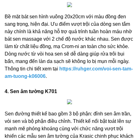
Bề mặt bát sen hình vuông 20x20cm với màu đồng đen
sang trọng, hiện đại. Ưu điểm vượt trội của dòng sen tắm
này chính là khả năng hỗ trợ quá trình tuần hoàn máu nhờ
bát sen massage với 2 chế độ nước khác nhau. Sen được
làm từ chất liệu đồng, mạ Crom-ni an toàn cho sức khỏe.
Dòng nước từ vòi hoa sen sẽ dễ dàng giúp rửa trôi bụi
bẩn, mang đến làn da sạch sẽ không lo bị mụn mỗi ngày.
Thông tin chi tiết xem tại
https://ruhger.com/voi-sen-tam-
am-tuong-k06006
.
4. Sen âm tường K701
Sen đường thiết kế bao gồm 3 bộ phận: đỉnh sen âm trần,
vòi sen và bộ phận điều chỉnh. Thiết kế nổi bật toát lên sự
mạnh mẽ phóng khoáng cùng với chức năng vượt trội
khiến các mẫu sen âm tường của Krasic chinh phục khách