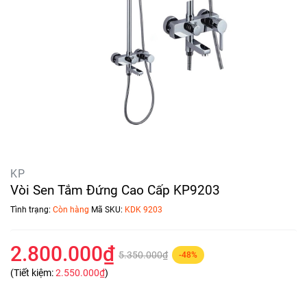
KP
Vòi Sen Tắm Đứng Cao Cấp KP9203
Tình trạng:
Còn hàng
Mã SKU:
KDK 9203
2.800.000₫
5.350.000₫
-48%
(Tiết kiệm:
2.550.000₫
)