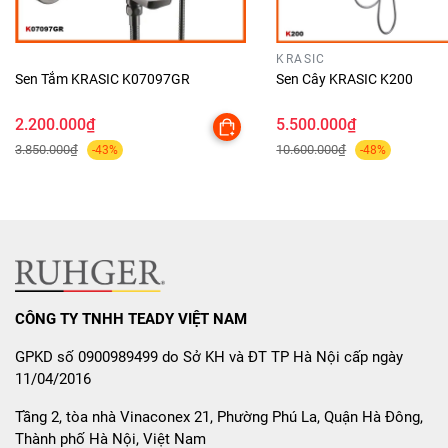
Khi có nhu cầu mua , người dùng nên đến các cơ sở
uy tín, đại lý chính hãng và mua các sản phẩm có
KRASIC
Sen Tắm KRASIC K07097GR
Sen Cây KRASIC K200
nguồn gốc xuất xứ rõ ràng. Để tìm mua những thiết
bị phòng tắm hiện đại, bạn có thể tham khảo
2.200.000₫
5.500.000₫
tại Shwroom thiết bị vệ sinh KEPDYKO.COM, một địa
3.850.000₫
10.600.000₫
-43%
-48%
chỉ chuyên cung cấp các loại thiết bị chính hãng và
chất lượng.
Website:
https://www.kepdyko.com
SĐT: 0383999366
Email : Ceokepdyko@gmail.com
CÔNG TY TNHH TEADY VIỆT NAM
Shwroom :42/33 ngõ 102 - Đường Trường Chinh -
GPKD số 0900989499 do Sở KH và ĐT TP Hà Nội cấp ngày
Đống Đa - Hà Nội
11/04/2016
Thiết bị phòng tắm ,nhà bếp KEPDYKO :SANG
Tầng 2, tòa nhà Vinaconex 21, Phường Phú La, Quận Hà Đông,
TRỌNG VÀ ĐẲNG CẤP
Thành phố Hà Nội, Việt Nam