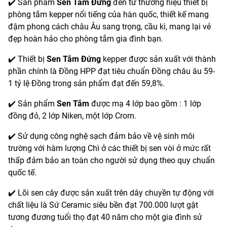
✔️ Sản phẩm
Sen Tắm Đứng
đến từ thương hiệu thiết bị
phòng tắm kepper nổi tiếng của hàn quốc, thiết kế mang
đậm phong cách châu Âu sang trọng, cầu kì, mang lại vẻ
đẹp hoàn hảo cho phòng tắm gia đình bạn.
✔️ Thiết bị
Sen Tắm Đứng
kepper được sản xuất với thành
phần chính là Đồng HPP đạt tiêu chuẩn Đồng châu âu 59-
1 tỷ lệ Đồng trong sản phẩm đạt đến 59,8%.
✔️ Sản phẩm
Sen Tắm
được mạ 4 lớp bao gồm : 1 lớp
đồng đỏ, 2 lớp Niken, một lớp Crom.
✔️ Sử dụng công nghệ sạch đảm bảo về vệ sinh môi
trường với hàm lượng Chì ở các thiết bị sen vòi ở mức rất
thấp đảm bảo an toàn cho người sử dụng theo quy chuẩn
quốc tế.
✔️ Lõi sen cây được sản xuất trên dây chuyền tự động với
chất liệu là Sứ Ceramic siêu bền đạt 700.000 lượt gật
tương đương tuổi thọ đạt 40 năm cho một gia đình sử