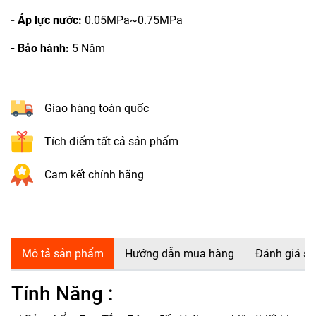
- Áp lực nước:
0.05MPa~0.75MPa
- Bảo hành:
5 Năm
Giao hàng toàn quốc
Tích điểm tất cả sản phẩm
Cam kết chính hãng
Mô tả sản phẩm
Hướng dẫn mua hàng
Đánh giá s
Tính Năng :