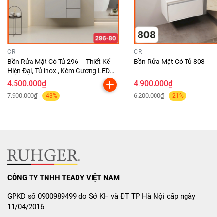
Email : Ceokepdyko@gmail.com
Shwroom :Số 12 Phố Nguyễn Lân - Đường Trường
Chinh - Thanh Xuân - Hà Nội
CR
CR
Thiết bị phòng tắm ,nhà bếp KEPDYKO :SANG
Bồn Rửa Mặt Có Tủ 296 – Thiết Kế
Bồn Rửa Mặt Có Tủ 808
TRỌNG VÀ ĐẲNG CẤP
Hiện Đại, Tủ inox , Kèm Gương LED
Cảm Ứng
4.500.000₫
4.900.000₫
Lưu ý:
7.900.000₫
6.200.000₫
-43%
-21%
Đơn giá đã bao gồm vòi chậu, xifong và đuôi .
Lắp đặt miễn phí trong nội thành Hà Nội
.
CÔNG TY TNHH TEADY VIỆT NAM
GPKD số 0900989499 do Sở KH và ĐT TP Hà Nội cấp ngày
11/04/2016