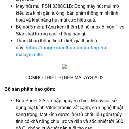
Máy hút mùi FSN 3388C1B: Dòng máy hút mùi mới
kiểu toa kính gắn tường, bàn phím thông minh linh
hoạt và khả năng hút mùi cực hiệu quả.
Bộ nồi 5 món: Tặng kèm thêm bộ nồi inox 5 món Five
Star chất lượng cao, chống han gỉ.
Tham khảo thông tin chi tiết, giá thành ở
đây:
https://ruhger.com/bo-combo-bep-hut-
malaysia-06
.
COMBO THIẾT BỊ BẾP MALAYSIA 02
Bộ sản phẩm bao gồm:
Bếp Bauer 32ss: nhập nguyên chiếc Malaysia, sử
dụng mặt kính Vitroceramic vát cạnh, sơn nghệ thuật
sang trọng. Mặt kính được làm từ chất liệu gốm thủy
tinh có khả năng chịu lực va đập và sốc nhiệt tới 600
độ C, chống xước tốt nên tuổi thọ cao.