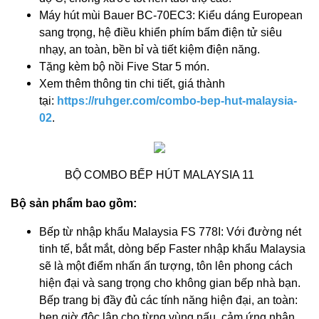
Máy hút mùi Bauer BC-70EC3: Kiểu dáng European
sang trọng, hệ điều khiển phím bấm điện tử siêu
nhạy, an toàn, bền bỉ và tiết kiệm điện năng.
Tặng kèm bộ nồi Five Star 5 món.
Xem thêm thông tin chi tiết, giá thành
tại:
https://ruhger.com/combo-bep-hut-malaysia-
02
.
BỘ COMBO BẾP HÚT MALAYSIA 11
Bộ sản phẩm bao gồm:
Bếp từ nhập khẩu Malaysia FS 778I: Với đường nét
tinh tế, bắt mắt, dòng bếp Faster nhập khẩu Malaysia
sẽ là một điểm nhấn ấn tượng, tôn lên phong cách
hiện đại và sang trọng cho không gian bếp nhà bạn.
Bếp trang bị đầy đủ các tính năng hiện đại, an toàn:
hẹn giờ độc lập cho từng vùng nấu, cảm ứng nhận