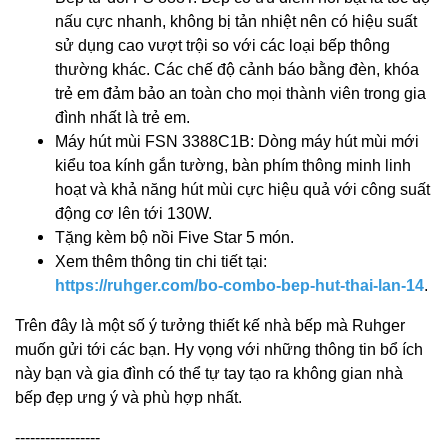
nấu cực nhanh, không bị tản nhiệt nên có hiệu suất
sử dụng cao vượt trội so với các loại bếp thông
thường khác. Các chế độ cảnh báo bằng đèn, khóa
trẻ em đảm bảo an toàn cho mọi thành viên trong gia
đình nhất là trẻ em.
Máy hút mùi FSN 3388C1B: Dòng máy hút mùi mới
kiểu toa kính gắn tường, bàn phím thông minh linh
hoạt và khả năng hút mùi cực hiệu quả với công suất
động cơ lên tới 130W.
Tặng kèm bộ nồi Five Star 5 món.
Xem thêm thông tin chi tiết tại:
https://ruhger.com/bo-combo-bep-hut-thai-lan-14
.
Trên đây là một số ý tưởng thiết kế nhà bếp mà Ruhger
muốn gửi tới các bạn. Hy vọng với những thông tin bổ ích
này bạn và gia đình có thể tự tay tạo ra không gian nhà
bếp đẹp ưng ý và phù hợp nhất.
-----------------