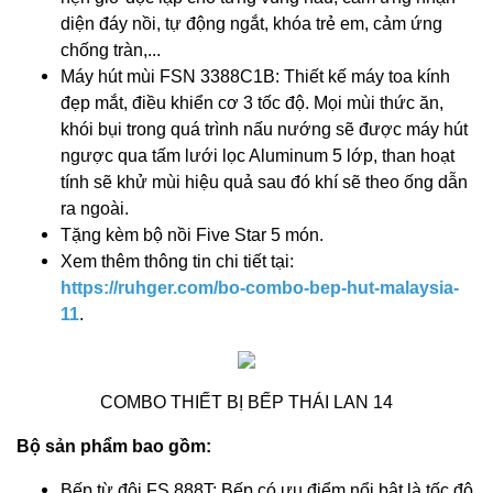
diện đáy nồi, tự động ngắt, khóa trẻ em, cảm ứng
chống tràn,...
Máy hút mùi FSN 3388C1B: Thiết kế máy toa kính
đẹp mắt, điều khiển cơ 3 tốc độ. Mọi mùi thức ăn,
khói bụi trong quá trình nấu nướng sẽ được máy hút
ngược qua tấm lưới lọc Aluminum 5 lớp, than hoạt
tính sẽ khử mùi hiệu quả sau đó khí sẽ theo ống dẫn
ra ngoài.
Tặng kèm bộ nồi Five Star 5 món.
Xem thêm thông tin chi tiết tại:
https://ruhger.com/bo-combo-bep-hut-malaysia-
11
.
COMBO THIẾT BỊ BẾP THÁI LAN 14
Bộ sản phẩm bao gồm:
Bếp từ đôi FS 888T: Bếp có ưu điểm nổi bật là tốc độ