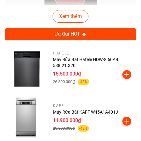
Xem thêm
Ưu đãi HOT 🔥
HAFELE
Máy Rửa Bát Hafele HDW-SI60AB
538.21.320
15.500.000₫
26.890.000₫
-42%
Đặc Điểm Nổi Bật Của Bếp
Kính Âm 2 Điện Dạng
KAFF
Máy Rửa Bát KAFF W45A1A401J
Domino MDH-02R
11.900.000₫
20.800.000₫
-43%
1. Thiết Kế Sang Trọng – Tiết