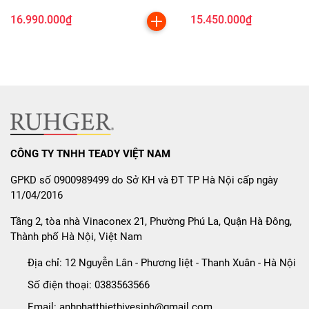
Báo dư nhiệt:
Cảnh báo khi bề mặt bếp còn nóng để
tránh bỏng.
16.990.000₫
15.450.000₫
Tự động ngắt an toàn:
Ngắt khi quá nhiệt hoặc khi
không có nồi, bảo vệ thiết bị và an toàn cho người
dùng.
Hẹn giờ nấu:
Giúp bạn chủ động hơn khi nấu nhiều
món cùng lúc, tiết kiệm thời gian.
Khóa an toàn trẻ em (Child Lock):
Ngăn thao tác
CÔNG TY TNHH TEADY VIỆT NAM
ngoài ý muốn, đặc biệt an toàn cho gia đình có trẻ
GPKD số 0900989499 do Sở KH và ĐT TP Hà Nội cấp ngày
nhỏ.
11/04/2016
Thông Số Kỹ Thuật Của Bếp
Tầng 2, tòa nhà Vinaconex 21, Phường Phú La, Quận Hà Đông,
Thành phố Hà Nội, Việt Nam
MDH-02R
Địa chỉ:
12 Nguyễn Lân - Phương liệt - Thanh Xuân - Hà Nội
Thông số
Chi tiết
Số điện thoại:
0383563566
Công suất
1.8kW + 1.2kW
Email:
anhphatthietbivesinh@gmail.com