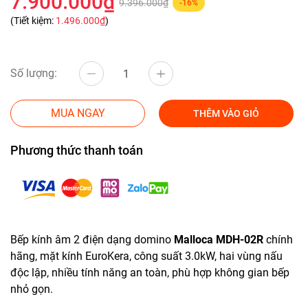
7.900.000₫
9.396.000₫
-16%
(Tiết kiệm:
1.496.000₫
)
Số lượng:
MUA NGAY
THÊM VÀO GIỎ
Phương thức thanh toán
Bếp kính âm 2 điện dạng domino
Malloca MDH-02R
chính
hãng, mặt kính EuroKera, công suất 3.0kW, hai vùng nấu
độc lập, nhiều tính năng an toàn, phù hợp không gian bếp
nhỏ gọn.