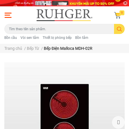
0
Bồn cầu
Vòi sen tắm
Thiết bị phòng bếp
Bồn tắm
Trang chủ
/
Bếp Từ
/
Bếp Điện Malloca MDH-02R