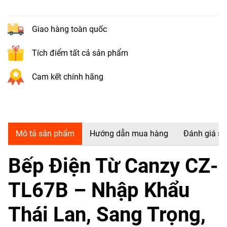
Giao hàng toàn quốc
Tích điểm tất cả sản phẩm
Cam kết chính hãng
Mô tả sản phẩm
Hướng dẫn mua hàng
Đánh giá s
Bếp Điện Từ Canzy CZ-
TL67B – Nhập Khẩu
Thái Lan, Sang Trọng,