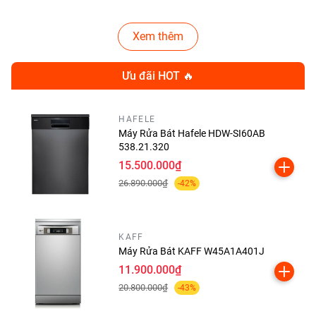
Xem thêm
Ưu đãi HOT 🔥
HAFELE
Máy Rửa Bát Hafele HDW-SI60AB
538.21.320
15.500.000₫
26.890.000₫
-42%
KAFF
Máy Rửa Bát KAFF W45A1A401J
11.900.000₫
20.800.000₫
-43%
2. Mặt Kính Vitro Ceramic