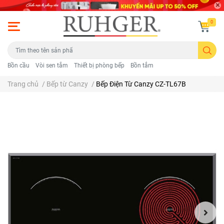
0
Bồn cầu
Vòi sen tắm
Thiết bị phòng bếp
Bồn tắm
Trang chủ
/
Bếp từ Canzy
/
Bếp Điện Từ Canzy CZ-TL67B