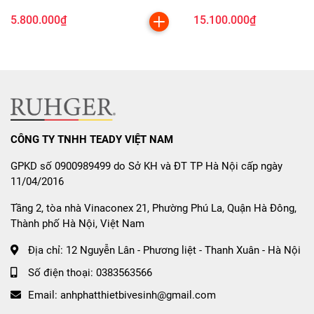
Điện Năng
5.800.000₫
15.100.000₫
Bếp được trang bị
công nghệ Smart Inverter thông minh
kết hợp
mạch Half-Bridge thế hệ mới
:
Tiết kiệm điện năng đến 35%
so với bếp thông
thường.
Giữ nước sôi liu riu liên tục
, không bật tắt công suất
liên tục nên
bếp hoạt động ổn định và bền hơn
.
CÔNG TY TNHH TEADY VIỆT NAM
Cảm biến nhiệt tự động điều chỉnh công suất
, giữ
GPKD số 0900989499 do Sở KH và ĐT TP Hà Nội cấp ngày
11/04/2016
mức nhiệt ổn định cho món ăn, không bị cháy khét.
Tầng 2, tòa nhà Vinaconex 21, Phường Phú La, Quận Hà Đông,
Ngoài ra, bếp còn có
chức năng Booster nấu siêu tốc
lên
Thành phố Hà Nội, Việt Nam
tới
3000W
, giúp
đun sôi nước chỉ trong vài phút
, tiết kiệm
tối đa thời gian nấu nướng.
Địa chỉ:
12 Nguyễn Lân - Phương liệt - Thanh Xuân - Hà Nội
Số điện thoại:
0383563566
5. Bảng Điều Khiển Cảm Ứng
Email:
anhphatthietbivesinh@gmail.com