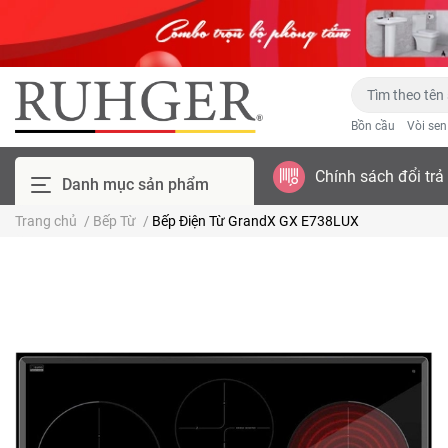
Bồn cầu
Vòi se
Chính sách đổi trả
Danh mục sản phẩm
Trang chủ
/
Bếp Từ
/
Bếp Điện Từ GrandX GX E738LUX