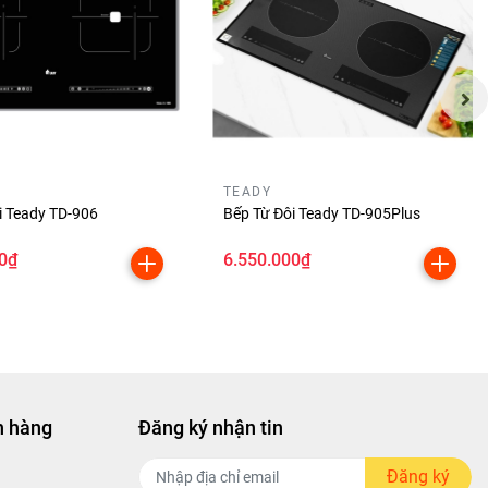
TEADY
i Teady TD-906
Bếp Từ Đôi Teady TD-905Plus
0₫
6.550.000₫
h hàng
Đăng ký nhận tin
Đăng ký