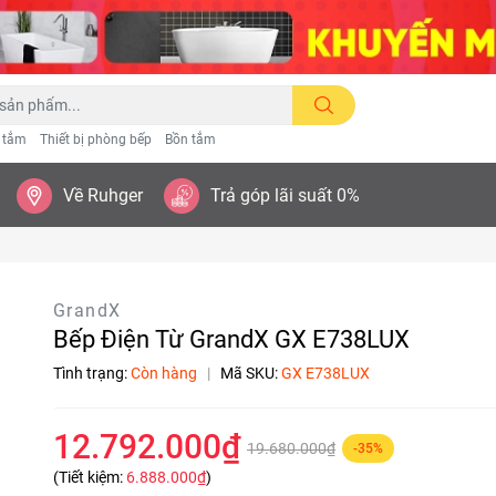
n tắm
Thiết bị phòng bếp
Bồn tắm
Về Ruhger
Trả góp lãi suất 0%
GrandX
Bếp Điện Từ GrandX GX E738LUX
Tình trạng:
Còn hàng
|
Mã SKU:
GX E738LUX
12.792.000₫
19.680.000₫
-35%
(Tiết kiệm:
6.888.000₫
)