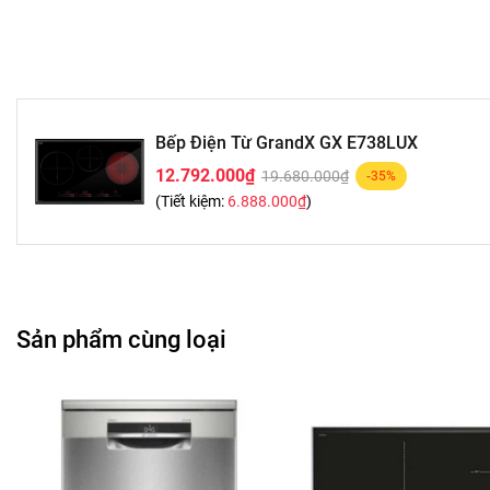
Bếp Điện Từ GrandX GX E738LUX
12.792.000₫
19.680.000₫
-35%
(Tiết kiệm:
6.888.000₫
)
Sản phẩm cùng loại