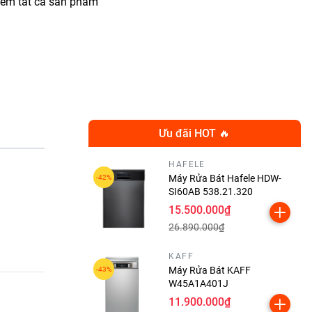
iểm tất cả sản phẩm
Ưu đãi HOT 🔥
HAFELE
Máy Rửa Bát Hafele HDW-
SI60AB 538.21.320
15.500.000₫
26.890.000₫
KAFF
Máy Rửa Bát KAFF
W45A1A401J
11.900.000₫