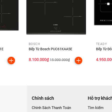
ộ Bền Vượt Trội
BOSCH
TEADY
 chùi.
1E
Bếp Từ Bosch PUC61KAA5E
Bếp Từ Đô
bỉ theo thời gian.
8.100.000₫
4.950.00
15.000.000₫
Chính sách
Hỗ trợ khác
Chính Sách Thanh Toán
Tìm kiếm