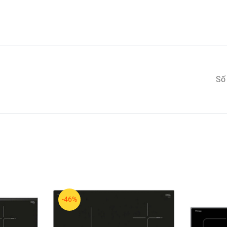
Số
-46%