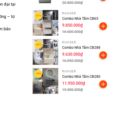
20.800.000₫
n đại tại
RUHGER
ớng – từ
Combo Nhà Tắm CB65
9.850.000₫
ảm bảo
16.600.000₫
RUHGER
Combo Nhà Tắm CB288
9.630.000₫
16.090.000₫
RUHGER
Combo Nhà Tắm CB280
11.950.000₫
19.500.000₫