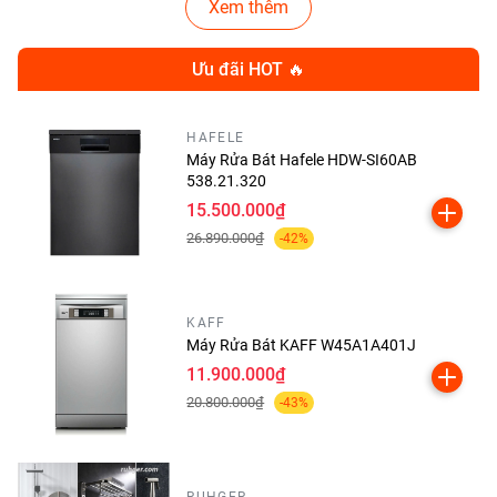
Xem thêm
Ưu đãi HOT 🔥
HAFELE
Máy Rửa Bát Hafele HDW-SI60AB
538.21.320
15.500.000₫
26.890.000₫
-42%
KAFF
Máy Rửa Bát KAFF W45A1A401J
Tính Năng Nổi Bật Của Bếp
11.900.000₫
Từ Canzy CZ ML123HN
20.800.000₫
-43%
🔥 3 Vùng Nấu Hiện Đại
3 vùng nấu cảm ứng từ độc lập
RUHGER