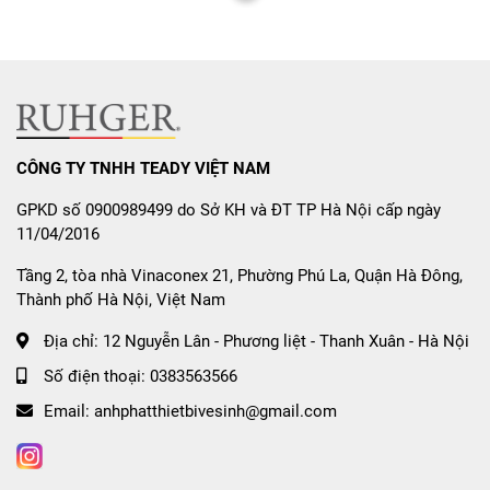
lên bảng điều khiển
Hiển thị cảnh báo nhiệt dư
Tự động tắt khi không có nồi hoặc quá nhiệt
Chế độ Pause
: Tạm dừng nấu ăn, lưu lại trạng thái
CÔNG TY TNHH TEADY VIỆT NAM
đang hoạt động
GPKD số 0900989499 do Sở KH và ĐT TP Hà Nội cấp ngày
Thông Số Kỹ Thuật
11/04/2016
Tầng 2, tòa nhà Vinaconex 21, Phường Phú La, Quận Hà Đông,
Thông số
Giá trị
Thành phố Hà Nội, Việt Nam
Model
Canzy CZ ML123HN
Địa chỉ:
12 Nguyễn Lân - Phương liệt - Thanh Xuân - Hà Nội
Loại bếp
Bếp từ âm 3 vùng nấu
Công nghệ
Inverter tiết kiệm điện
Số điện thoại:
0383563566
Mặt kính
Vitro Ceramic vát cạnh
Email:
anhphatthietbivesinh@gmail.com
Điều khiển
Cảm ứng trượt Slide
Công suất tổng
6000W
Vùng từ trái
2400W / Booster max 3000W