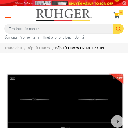
0
Bồn cầu
Vòi sen tắm
Thiết bị phòng bếp
Bồn tắm
Trang chủ
/
Bếp từ Canzy
/
Bếp Từ Canzy CZ ML123HN