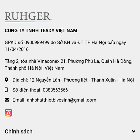
🍲
Tự động nhận diện nồi nấu
– Chỉ hoạt động khi
có nồi phù hợp, tiết kiệm điện năng.
⏱️
Hẹn giờ linh hoạt từng vùng
– Giúp chủ động thời
gian nấu nướng.
CÔNG TY TNHH TEADY VIỆT NAM
5. Thông số kỹ thuật Bếp từ
GPKD số 0900989499 do Sở KH và ĐT TP Hà Nội cấp ngày
11/04/2016
Canzy CZ-PUD66MS8E
Tầng 2, tòa nhà Vinaconex 21, Phường Phú La, Quận Hà Đông,
Thành phố Hà Nội, Việt Nam
Thông số
Chi tiết
Model
Canzy CZ-PUD66MS8E
Địa chỉ:
12 Nguyễn Lân - Phương liệt - Thanh Xuân - Hà Nội
Số vùng nấu
2 vùng từ độc lập
Số điện thoại:
0383563566
ELCD Platinum Ceramic, chống xước, viền
Mặt kính
Email:
anhphatthietbivesinh@gmail.com
nhôm 4 cạnh
Công suất bếp
2200W – Booster 2400W
trái
Công suất bếp
2200W – Booster 2400W
Chính sách
phải
Tổng công