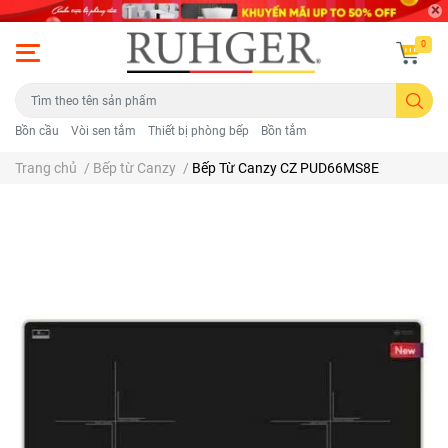
0
Bồn cầu
Vòi sen tắm
Thiết bị phòng bếp
Bồn tắm
Trang chủ
/
Bếp từ Canzy
/
Bếp Từ Canzy CZ PUD66MS8E