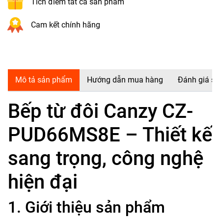
Tích điểm tất cả sản phẩm
Cam kết chính hãng
Mô tả sản phẩm
Hướng dẫn mua hàng
Đánh giá s
Bếp từ đôi Canzy CZ-
PUD66MS8E – Thiết kế
sang trọng, công nghệ
hiện đại
1. Giới thiệu sản phẩm