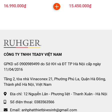
16.990.000₫
15.450.000₫
3. Công Suất Mạnh Mẽ –
Booster 3000W Mỗi Bếp
Hiệu suất vượt trội:
Công suất từng bếp:
2300W
Booster mỗi vùng:
3000W
CÔNG TY TNHH TEADY VIỆT NAM
Tổng công suất:
Max 3600W
GPKD số 0900989499 do Sở KH và ĐT TP Hà Nội cấp ngày
Tự động chia sẻ công suất – An
11/04/2016
toàn nguồn điện
Tầng 2, tòa nhà Vinaconex 21, Phường Phú La, Quận Hà Đông,
Thành phố Hà Nội, Việt Nam
Khi sử dụng 2 vùng nấu cùng lúc, nếu tổng công suất đạt
3600W
, bếp sẽ tự động điều chỉnh giảm – tăng giữa 2
Địa chỉ:
12 Nguyễn Lân - Phương liệt - Thanh Xuân - Hà Nội
vùng để bảo vệ nguồn điện, tránh quá tải, nâng cao tuổi
Số điện thoại:
0383563566
thọ linh kiện.
Email:
anhphatthietbivesinh@gmail.com