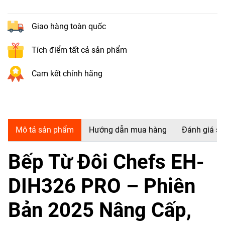
Giao hàng toàn quốc
Tích điểm tất cả sản phẩm
Cam kết chính hãng
Mô tả sản phẩm
Hướng dẫn mua hàng
Đánh giá s
Bếp Từ Đôi Chefs EH-
DIH326 PRO – Phiên
Bản 2025 Nâng Cấp,