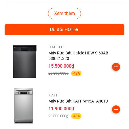
Xem thêm
Ưu đãi HOT 🔥
HAFELE
Máy Rửa Bát Hafele HDW-SI60AB
538.21.320
15.500.000₫
26.890.000₫
-42%
KAFF
Máy Rửa Bát KAFF W45A1A401J
Model mới mang đến hiệu năng mạnh mẽ hơn, thiết kế tinh
11.900.000₫
tế hơn và nhiều tính năng thông minh đáng giá trong tầm
20.800.000₫
-43%
giá.