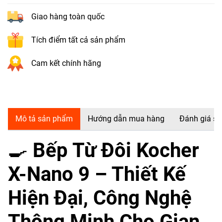
Giao hàng toàn quốc
Tích điểm tất cả sản phẩm
Cam kết chính hãng
Mô tả sản phẩm
Hướng dẫn mua hàng
Đánh giá s
🍳
Bếp Từ Đôi Kocher
X-Nano 9 – Thiết Kế
Hiện Đại, Công Nghệ
Thông Minh Cho Gian