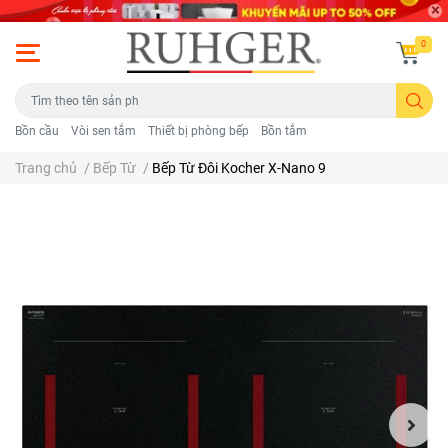
0
Bồn cầu
Vòi sen tắm
Thiết bị phòng bếp
Bồn tắm
Trang chủ
/
Bếp Từ
/
Bếp Từ Đôi Kocher X-Nano 9