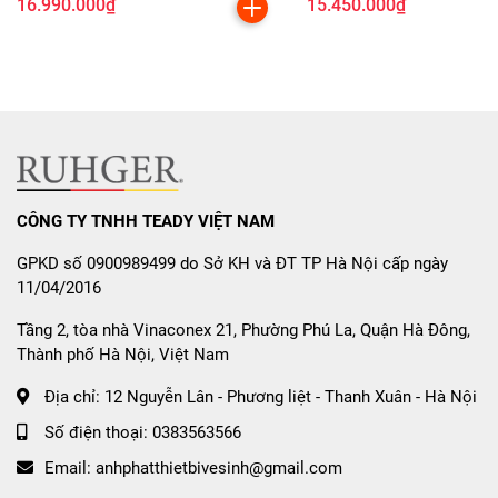
16.990.000₫
15.450.000₫
Dễ lau chùi, không bám dầu mỡ, giữ mặt kính luôn
sáng bóng.
Tăng tuổi thọ và khả năng chịu nhiệt cao, hạn chế
nứt vỡ do sốc nhiệt.
⚠️ Lưu ý: Không dùng vật sắc nhọn chà lên mặt kính để
tránh làm mòn lớp phủ nano.
CÔNG TY TNHH TEADY VIỆT NAM
GPKD số 0900989499 do Sở KH và ĐT TP Hà Nội cấp ngày
🌟
2.3. Chống Bám Vân Tay –
11/04/2016
Dễ Lau Chùi Dầu Mỡ
Tầng 2, tòa nhà Vinaconex 21, Phường Phú La, Quận Hà Đông,
Thành phố Hà Nội, Việt Nam
Nhờ
lớp phủ hydrophobic
, mặt kính Kocher X-Nano 9
chống bám dầu mỡ, hạn chế vết ố và dấu tay.
Địa chỉ:
12 Nguyễn Lân - Phương liệt - Thanh Xuân - Hà Nội
Chỉ cần lau nhẹ bằng khăn ẩm, bề mặt đã sạch bóng – giữ
Số điện thoại:
0383563566
cho căn bếp luôn sáng, sang trọng và sạch sẽ.
Email:
anhphatthietbivesinh@gmail.com