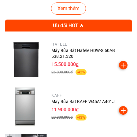
Xem thêm
Ưu đãi HOT 🔥
HAFELE
Máy Rửa Bát Hafele HDW-SI60AB
538.21.320
15.500.000₫
26.890.000₫
-42%
KAFF
Máy Rửa Bát KAFF W45A1A401J
🔹
2. Giới Thiệu Bếp Từ Đôi
11.900.000₫
Kocher X-Nano 9
20.800.000₫
-43%
Kocher X-Nano 9
được thiết kế tinh tế với
2 vùng nấu từ