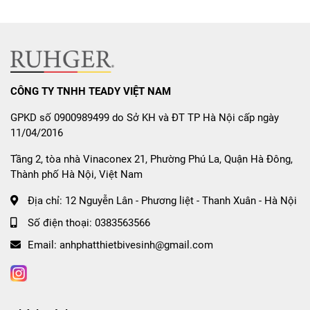
🔸
Tự Động Nhận Diện Vùng Nấu
Chỉ cần đặt nồi lên bếp và khởi động, thiết bị sẽ tự nhận
diện vị trí và kích cỡ nồi để phân bổ công suất phù hợp.
CÔNG TY TNHH TEADY VIỆT NAM
🔸
Hẹn Giờ Linh Hoạt
GPKD số 0900989499 do Sở KH và ĐT TP Hà Nội cấp ngày
Tùy chỉnh thời gian nấu cho từng vùng, bếp sẽ tự động tắt
11/04/2016
khi hết giờ – tiện lợi và an toàn.
Tầng 2, tòa nhà Vinaconex 21, Phường Phú La, Quận Hà Đông,
Thành phố Hà Nội, Việt Nam
Tính Năng An Toàn Đáng Tin
Địa chỉ:
12 Nguyễn Lân - Phương liệt - Thanh Xuân - Hà Nội
Cậy
Số điện thoại:
0383563566
Khóa trẻ em:
Ngăn ngừa thao tác ngoài ý muốn
Email:
anhphatthietbivesinh@gmail.com
Chống trào nước:
Tự động ngắt bếp khi nước tràn lên
bảng điều khiển