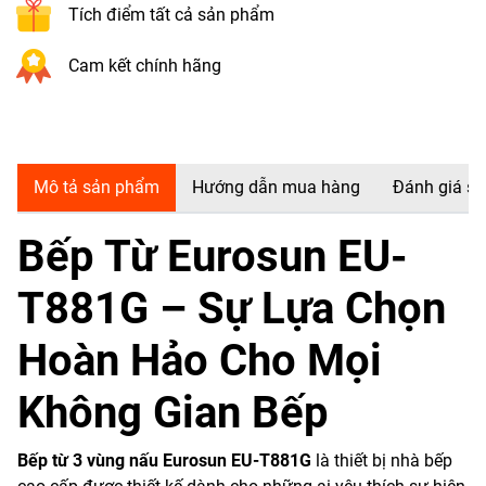
Tích điểm tất cả sản phẩm
Cam kết chính hãng
Mô tả sản phẩm
Hướng dẫn mua hàng
Đánh giá s
Bếp Từ Eurosun EU-
T881G – Sự Lựa Chọn
Hoàn Hảo Cho Mọi
Không Gian Bếp
Bếp từ 3 vùng nấu Eurosun EU-T881G
là thiết bị nhà bếp