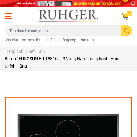
0
Bồn cầu
Vòi sen tắm
Thiết bị phòng bếp
Bồn tắm
Trang chủ
/
Bếp Từ
/
Bếp Từ EUROSUN EU-T881G – 3 Vùng Nấu Thông Minh, Hàng
Chính Hãng