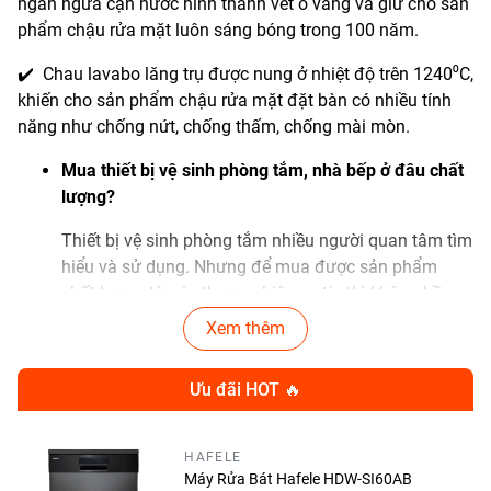
ngăn ngừa cặn nước hình thành vết ố vàng và giữ cho sản
phẩm chậu rửa mặt luôn sáng bóng trong 100 năm.
✔️ Chau lavabo lăng trụ được nung ở nhiệt độ trên 1240⁰C,
khiến cho sản phẩm chậu rửa mặt đặt bàn có nhiều tính
năng như chống nứt, chống thấm, chống mài mòn.
Mua thiết bị vệ sinh phòng tắm, nhà bếp ở đâu chất
lượng?
Thiết bị vệ sinh phòng tắm nhiều người quan tâm tìm
hiểu và sử dụng. Nhưng để mua được sản phẩm
chất lượng từ các thương hiệu uy tín thì không hề
đơn giản. Hiện nay trên thị trường có rất nhiều cơ sở
Xem thêm
bày bán các sản phẩm nhái các thương hiệu uy tín,
khiến nhiều người mua phải hàng giả, hàng kém chất
Ưu đãi HOT 🔥
lượng.
Khi có nhu cầu mua , người dùng nên đến các cơ sở
HAFELE
uy tín, đại lý chính hãng và mua các sản phẩm có
Máy Rửa Bát Hafele HDW-SI60AB