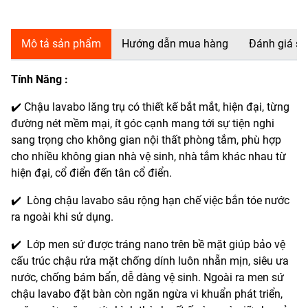
Mô tả sản phẩm
Hướng dẫn mua hàng
Đánh giá s
Tính Năng :
✔️ Chậu lavabo lăng trụ có thiết kế bắt mắt, hiện đại, từng
đường nét mềm mại, ít góc cạnh mang tới sự tiện nghi
sang trọng cho không gian nội thất phòng tắm, phù hợp
cho nhiều không gian nhà vệ sinh, nhà tắm khác nhau từ
hiện đại, cổ điển đến tân cổ điển.
✔️ Lòng chậu lavabo sâu rộng hạn chế việc bắn tóe nước
ra ngoài khi sử dụng.
✔️ Lớp men sứ được tráng nano trên bề mặt giúp bảo vệ
cấu trúc chậu rửa mặt chống dính luôn nhẵn mịn, siêu ưa
nước, chống bám bẩn, dễ dàng vệ sinh. Ngoài ra men sứ
chậu lavabo đặt bàn còn ngăn ngừa vi khuẩn phát triển,