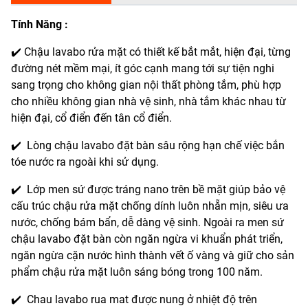
Tính Năng :
✔️ Chậu lavabo rửa mặt có thiết kế bắt mắt, hiện đại, từng
đường nét mềm mại, ít góc cạnh mang tới sự tiện nghi
sang trọng cho không gian nội thất phòng tắm, phù hợp
cho nhiều không gian nhà vệ sinh, nhà tắm khác nhau từ
hiện đại, cổ điển đến tân cổ điển.
✔️ Lòng chậu lavabo đặt bàn sâu rộng hạn chế việc bắn
tóe nước ra ngoài khi sử dụng.
✔️ Lớp men sứ được tráng nano trên bề mặt giúp bảo vệ
cấu trúc chậu rửa mặt chống dính luôn nhẵn mịn, siêu ưa
nước, chống bám bẩn, dễ dàng vệ sinh. Ngoài ra men sứ
chậu lavabo đặt bàn còn ngăn ngừa vi khuẩn phát triển,
ngăn ngừa cặn nước hình thành vết ố vàng và giữ cho sản
phẩm chậu rửa mặt luôn sáng bóng trong 100 năm.
✔️ Chau lavabo rua mat được nung ở nhiệt độ trên