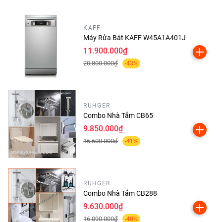
chỉ chuyên cung cấp các loại thiết bị chính hãng và
chất lượng.
KAFF
Máy Rửa Bát KAFF W45A1A401J
Website:
https://www.kepdyko.com
11.900.000₫
SĐT: 0383999366
20.800.000₫
-43%
Email : Ceokepdyko@gmail.com
Shwroom :Số 12 Phố Nguyễn Lân - Đường Trường
RUHGER
Chinh - Thanh Xuân - Hà Nội
Combo Nhà Tắm CB65
9.850.000₫
Thiết bị phòng tắm ,nhà bếp KEPDYKO :SANG
16.600.000₫
-41%
TRỌNG VÀ ĐẲNG CẤP
RUHGER
Combo Nhà Tắm CB288
9.630.000₫
16.090.000₫
-40%