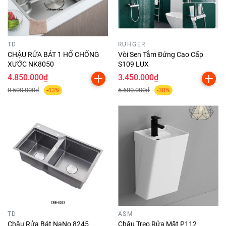
TD
RUHGER
CHẬU RỬA BÁT 1 HỐ CHỐNG
Vòi Sen Tắm Đứng Cao Cấp
XƯỚC NK8050
S109 LUX
4.850.000₫
3.450.000₫
8.500.000₫
5.600.000₫
-43%
-38%
TD
ASM
Chậu Rửa Bát NaNo 8245
Chậu Treo Rửa Mặt P112