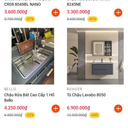
CR08 8049BL NANO
8245NE
3.600.000₫
3.300.000₫
5.700.000₫
5.600.000₫
-37%
-41%
BELLO
RUHGER
Chậu Rửa Bát Cao Cấp 1 Hố
Tủ Chậu Lavabo 8050
Bello
4.250.000₫
6.900.000₫
6.300.000₫
12.300.000₫
-33%
-44%