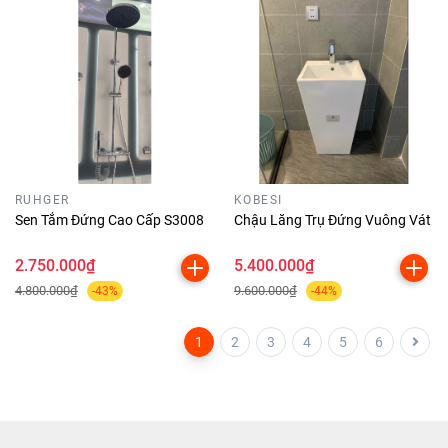
RUHGER
KOBESI
Sen Tắm Đứng Cao Cấp S3008
Chậu Lăng Trụ Đứng Vuông Vát
2.750.000₫
5.400.000₫
4.800.000₫
9.600.000₫
-43%
-44%
1
2
3
4
5
6