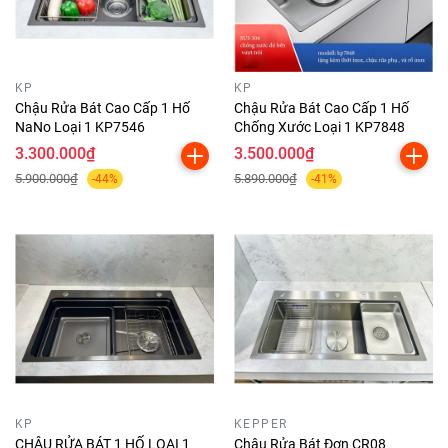
KP
KP
Chậu Rửa Bát Cao Cấp 1 Hố
Chậu Rửa Bát Cao Cấp 1 Hố
NaNo Loại 1 KP7546
Chống Xước Loại 1 KP7848
3.300.000₫
3.500.000₫
5.900.000₫
5.890.000₫
-44%
-41%
KP
KEPPER
CHẬU RỬA BÁT 1 HỐ LOẠI 1
Chậu Rửa Bát Đơn CR08