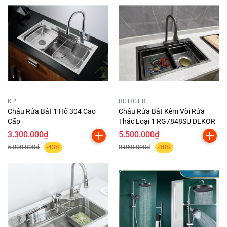
KP
RUHGER
Chậu Rửa Bát 1 Hố 304 Cao
Chậu Rửa Bát Kèm Vòi Rửa
Cấp
Thác Loại 1 RG7848SU DEKOR
3.300.000₫
5.500.000₫
5.800.000₫
8.860.000₫
-43%
-38%