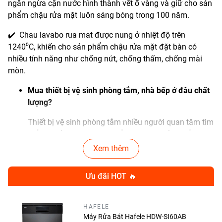
ngăn ngừa cặn nước hình thành vết ố vàng và giữ cho sản
phẩm chậu rửa mặt luôn sáng bóng trong 100 năm.
✔️ Chau lavabo rua mat được nung ở nhiệt độ trên
1240⁰C, khiến cho sản phẩm chậu rửa mặt đặt bàn có
nhiều tính năng như chống nứt, chống thấm, chống mài
mòn.
Mua thiết bị vệ sinh phòng tắm, nhà bếp ở đâu chất
lượng?
Thiết bị vệ sinh phòng tắm nhiều người quan tâm tìm
hiểu và sử dụng. Nhưng để mua được sản phẩm
chất lượng từ các thương hiệu uy tín thì không hề
Xem thêm
đơn giản. Hiện nay trên thị trường có rất nhiều cơ sở
bày bán các sản phẩm nhái các thương hiệu uy tín,
Ưu đãi HOT 🔥
khiến nhiều người mua phải hàng giả, hàng kém chất
lượng.
HAFELE
Khi có nhu cầu mua , người dùng nên đến các cơ sở
Máy Rửa Bát Hafele HDW-SI60AB