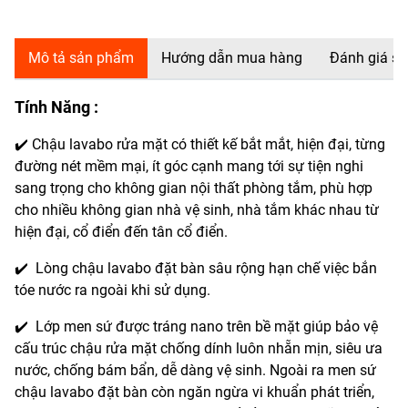
Mô tả sản phẩm
Hướng dẫn mua hàng
Đánh giá s
Tính Năng :
✔️ Chậu lavabo rửa mặt có thiết kế bắt mắt, hiện đại, từng
đường nét mềm mại, ít góc cạnh mang tới sự tiện nghi
sang trọng cho không gian nội thất phòng tắm, phù hợp
cho nhiều không gian nhà vệ sinh, nhà tắm khác nhau từ
hiện đại, cổ điển đến tân cổ điển.
✔️ Lòng chậu lavabo đặt bàn sâu rộng hạn chế việc bắn
tóe nước ra ngoài khi sử dụng.
✔️ Lớp men sứ được tráng nano trên bề mặt giúp bảo vệ
cấu trúc chậu rửa mặt chống dính luôn nhẵn mịn, siêu ưa
nước, chống bám bẩn, dễ dàng vệ sinh. Ngoài ra men sứ
chậu lavabo đặt bàn còn ngăn ngừa vi khuẩn phát triển,