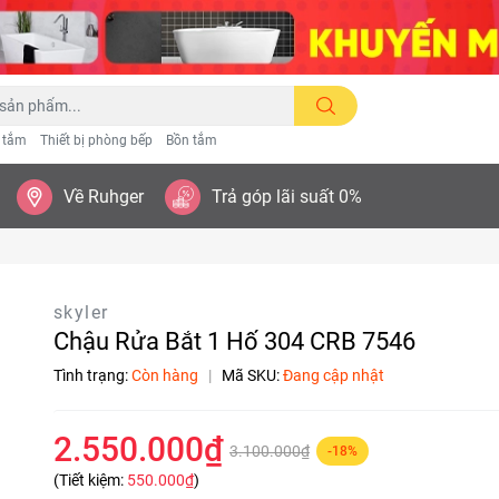
n tắm
Thiết bị phòng bếp
Bồn tắm
Về Ruhger
Trả góp lãi suất 0%
skyler
Chậu Rửa Bắt 1 Hố 304 CRB 7546
Tình trạng:
Còn hàng
|
Mã SKU:
Đang cập nhật
2.550.000₫
3.100.000₫
-18%
(Tiết kiệm:
550.000₫
)