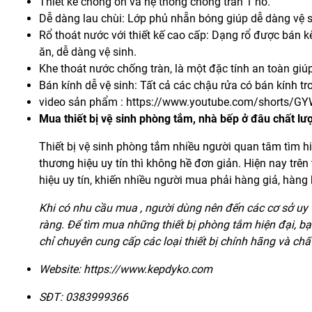
Thiết kế chống ồn và hệ thống chống tràn 1 hố.
Dễ dàng lau chùi: Lớp phủ nhẵn bóng giúp dễ dàng vệ s
Rổ thoát nước với thiết kế cao cấp: Dạng rổ được bán kè
ăn, dễ dàng vệ sinh.
Khe thoát nước chống tràn, là một đặc tính an toàn giú
Bán kính dễ vệ sinh: Tất cả các chậu rửa có bán kính tr
video sản phẩm :
https://www.youtube.com/shorts/G
Mua thiết bị vệ sinh phòng tắm, nhà bếp ở đâu chất lư
Thiết bị vệ sinh phòng tắm nhiều người quan tâm tìm 
thương hiệu uy tín thì không hề đơn giản. Hiện nay trê
hiệu uy tín, khiến nhiều người mua phải hàng giả, hàng
Khi có nhu cầu mua , người dùng nên đến các cơ sở uy 
ràng. Để tìm mua những thiết bị phòng tắm hiện đại, b
chỉ chuyên cung cấp các loại thiết bị chính hãng và chấ
Website:
https://www.kepdyko.com
SĐT: 0383999366