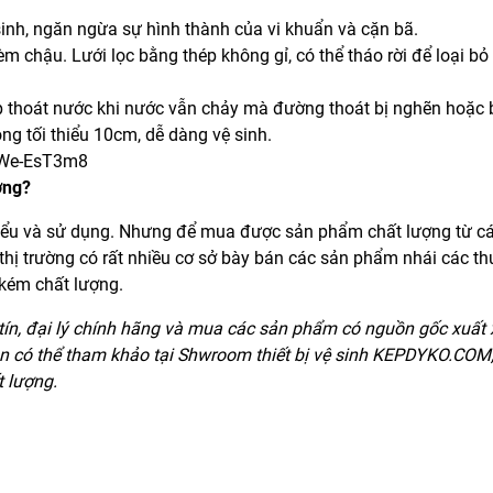
inh, ngăn ngừa sự hình thành của vi khuẩn và cặn bã.
m chậu. Lưới lọc bằng thép không gỉ, có thể tháo rời để loại bỏ
p thoát nước khi nước vẫn chảy mà đường thoát bị nghẽn hoặc bị
ong tối thiểu 10cm, dễ dàng vệ sinh.
YWe-EsT3m8
ợng?
hiểu và sử dụng. Nhưng để mua được sản phẩm chất lượng từ c
n thị trường có rất nhiều cơ sở bày bán các sản phẩm nhái các t
 kém chất lượng.
tín, đại lý chính hãng và mua các sản phẩm có nguồn gốc xuất 
ạn có thể tham khảo tại Shwroom thiết bị vệ sinh KEPDYKO.COM
t lượng.