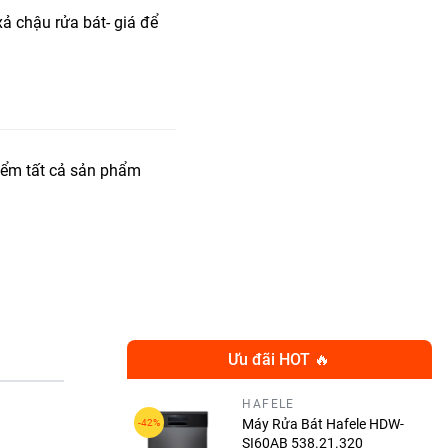
ả chậu rửa bát- giá để
iểm tất cả sản phẩm
Ưu đãi HOT 🔥
HAFELE
Máy Rửa Bát Hafele HDW-
SI60AB 538.21.320