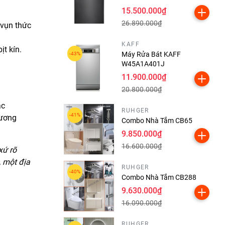
15.500.000₫
26.890.000₫
 vụn thức
KAFF
t kín.
Máy Rửa Bát KAFF
W45A1A401J
11.900.000₫
20.800.000₫
ác
RUHGER
hương
Combo Nhà Tắm CB65
9.850.000₫
16.600.000₫
xứ rõ
, một địa
RUHGER
Combo Nhà Tắm CB288
9.630.000₫
16.090.000₫
RUHGER