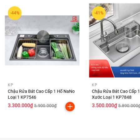
-44%
-41%
KP
KP
Chậu Rửa Bát Cao Cấp 1 Hố NaNo
Chậu Rửa Bát Cao Cấp 
Loại 1 KP7546
Xước Loại 1 KP7848
3.300.000₫
3.500.000₫
5.900.000₫
5.890.000