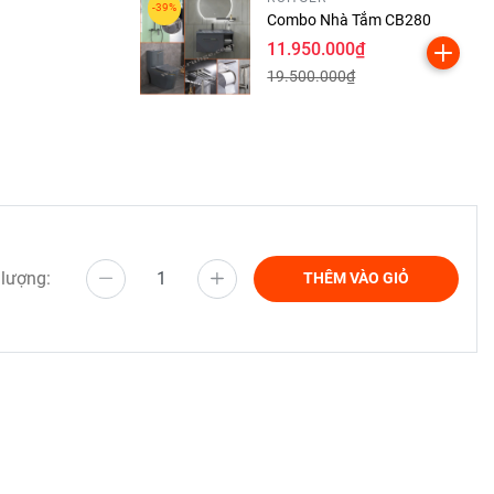
Combo Nhà Tắm CB280
11.950.000₫
19.500.000₫
 lượng:
THÊM VÀO GIỎ