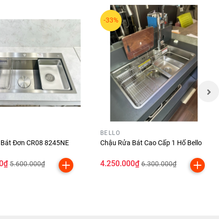
-33%
BELLO
 Bát Đơn CR08 8245NE
Chậu Rửa Bát Cao Cấp 1 Hố Bello
0₫
4.250.000₫
5.600.000₫
6.300.000₫