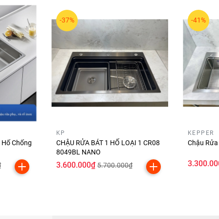
-37%
-41%
KP
KEPPER
1 Hố Chống
CHẬU RỬA BÁT 1 HỐ LOẠI 1 CR08
Chậu Rửa
8049BL NANO
3.300.00
3.600.000₫
₫
5.700.000₫