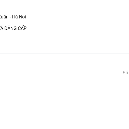
Xuân - Hà Nội
 VÀ ĐẲNG CẤP
Số