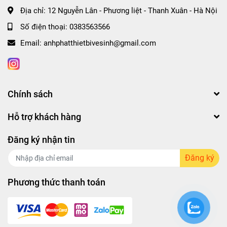
Shwroom :Số 12 Phố Nguyễn Lân - Trường Chình -
Địa chỉ:
12 Nguyễn Lân - Phương liệt - Thanh Xuân - Hà Nội
Thanh Xuân- Hà Nội
Số điện thoại:
0383563566
Thiết bị phòng tắm ,nhà bếp KEPDYKO :SANG
Email:
anhphatthietbivesinh@gmail.com
TRỌNG VÀ ĐẲNG CẤP
Chính sách
Hỗ trợ khách hàng
Đăng ký nhận tin
Đăng ký
Phương thức thanh toán