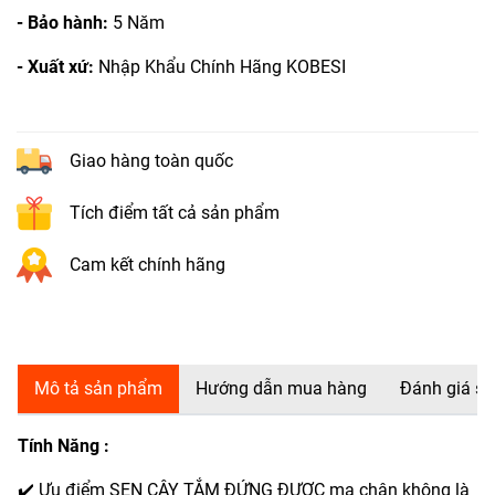
- Bảo hành:
5 Năm
- Xuất xứ:
Nhập Khẩu Chính Hãng KOBESI
Giao hàng toàn quốc
Tích điểm tất cả sản phẩm
Cam kết chính hãng
Mô tả sản phẩm
Hướng dẫn mua hàng
Đánh giá s
Tính Năng :
✔️ Ưu điểm SEN CÂY TẮM ĐỨNG ĐƯỢC mạ chân không là