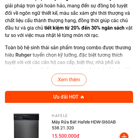
giải pháp trọn gói hoàn hảo, mang đến sự đồng bộ tuyệt
đối về ngôn ngữ thiết kế, màu sắc xám ghi thời thượng và
chất liệu cấu thành thượng hạng, đồng thời giúp các chủ
đầu tư và gia chủ
tiết kiệm từ 20% đến 30% ngân sách
vật
tư so với việc mua nhặt lẻ từng món rời rạc.
Toàn bộ hệ sinh thái sản phẩm trong combo được thương
hiệu
Ruhger
tuyển chọn kỹ lưỡng, đặc biệt tương thích
tuyệt vời với các căn hộ cao cấp, biệt thự, nhà phố và
penthouse theo đuổi phong cách hiện đại, tinh tế hoặc tối
giản sang trọng (Minimalism).
Xem thêm
Ưu đãi HOT 🔥
Bảng Thông Số Cấu Hình Hệ
Sinh Thái Trọn Bộ Nhà Tắm
HAFELE
Máy Rửa Bát Hafele HDW-SI60AB
CB021
538.21.320
15.500.000₫