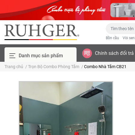
Bồn cầu
Vòi se
Chính sách đổi trả
Danh mục sản phẩm
Trang chủ
/
Trọn Bộ Combo Phòng Tắm
/
Combo Nhà Tắm CB21