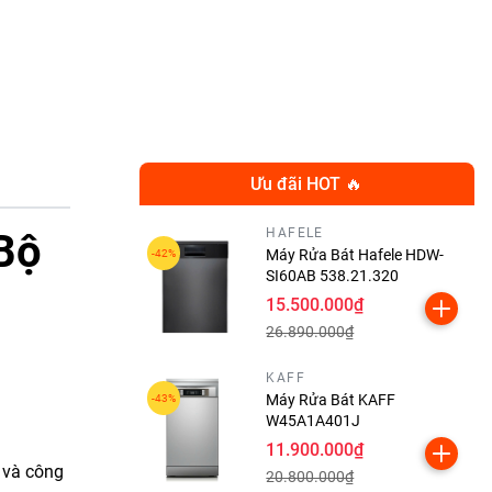
Ưu đãi HOT 🔥
HAFELE
Bộ
Máy Rửa Bát Hafele HDW-
SI60AB 538.21.320
15.500.000₫
26.890.000₫
n
KAFF
Máy Rửa Bát KAFF
W45A1A401J
11.900.000₫
p và công
20.800.000₫