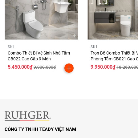
✨ Trọn Bộ Combo CB21 Gồm 
SKL
SKL
1️⃣ Bồn Cầu Liền Khối Nano Plati
Combo Thiết Bị Vệ Sinh Nhà Tắm
Trọn Bộ Combo Thiết Bị 
CB022 Cao Cấp 9 Món
Phòng Tắm CB021 Cao 
Công nghệ xả xoáy TD –
Xả mạnh, sạch, tiết kiệm đế
5.450.000₫
9.950.000₫
9.900.000₫
18.260.00
Phủ Nano Platinum
– Chống bám bẩn, kháng khuẩn, dễ 
Thiết kế tinh tế, phù hợp mọi phong cách nhà tắm.
CÔNG TY TNHH TEADY VIỆT NAM