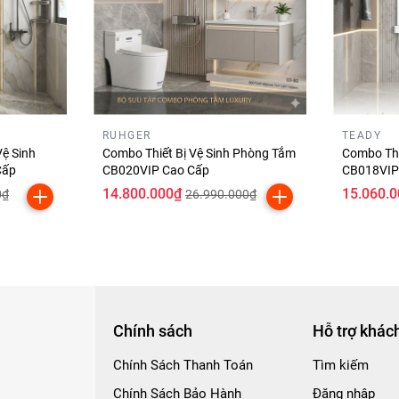
10 Món Cao Cấp:
RUHGER
TEADY
num 121
Vệ Sinh
Combo Thiết Bị Vệ Sinh Phòng Tắm
Combo Thi
Cấp
CB020VIP Cao Cấp
CB018VIP
n 30% nước
.
14.800.000₫
15.060.
0₫
26.990.000₫
lau chùi.
Chính sách
Hỗ trợ khác
Chính Sách Thanh Toán
Tìm kiếm
Chính Sách Bảo Hành
Đăng nhập