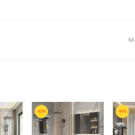
Số
-45%
-49%