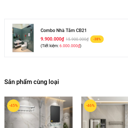
Combo Nhà Tắm CB21
9.900.000₫
15.900.000₫
-38%
(Tiết kiệm:
6.000.000₫
)
Sản phẩm cùng loại
-45%
-46%