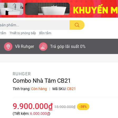
n tắm
Thiết bị phòng bếp
Bồn tắm
Về Ruhger
Trả góp lãi suất 0%
RUHGER
Combo Nhà Tắm CB21
Tình trạng:
Còn hàng
|
Mã SKU:
CB21
9.900.000₫
15.900.000₫
-38%
(Tiết kiệm:
6.000.000₫
)