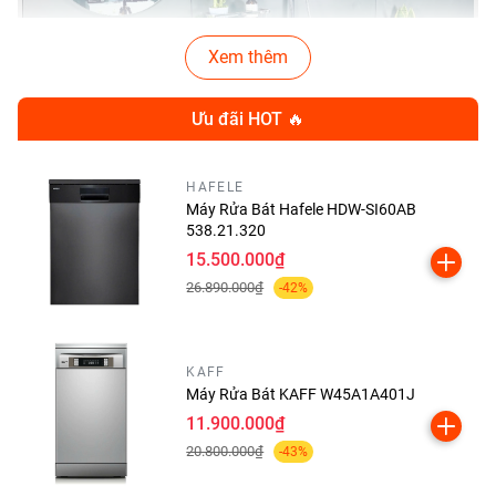
Xem thêm
Ưu đãi HOT 🔥
HAFELE
Máy Rửa Bát Hafele HDW-SI60AB
538.21.320
15.500.000₫
✨ Trọn Bộ Combo Nhà Tắm
26.890.000₫
-42%
CB28 Gồm 10 Món Cao Cấp:
1️⃣
Bồn cầu liền khối Nano
KAFF
Platinum LK128
Máy Rửa Bát KAFF W45A1A401J
11.900.000₫
Công nghệ xả xoáy TD – Xả mạnh, sạch sâu, tiết
20.800.000₫
-43%
kiệm nước đến 30%