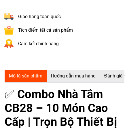
Giao hàng toàn quốc
Tích điểm tất cả sản phẩm
Cam kết chính hãng
Mô tả sản phẩm
Hướng dẫn mua hàng
Đánh giá s
✅
Combo Nhà Tắm
CB28 – 10 Món Cao
Cấp | Trọn Bộ Thiết Bị