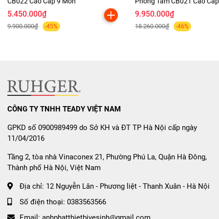
chống mờ sương
🪞
CB022 Cao Cấp 9 Món
Phòng Tắm CB021 Cao Cấ
5.450.000₫
9.950.000₫
Kính phản chiếu sắc nét, tráng bạc chống ố
9.900.000₫
18.260.000₫
-45%
-46%
Viền đen tinh tế, tôn lên vẻ đẹp không gian
Công nghệ chống mờ sương hiện đại
6️⃣
Vắt khăn giàn inox 304 cao
CÔNG TY TNHH TEADY VIỆT NAM
cấp
GPKD số 0900989499 do Sở KH và ĐT TP Hà Nội cấp ngày
Inox 304 chống gỉ, chịu lực tốt, sử dụng bền lâu
11/04/2016
Thiết kế 2 tầng – tiện lợi, tiết kiệm không gian
Tầng 2, tòa nhà Vinaconex 21, Phường Phú La, Quận Hà Đông,
Thành phố Hà Nội, Việt Nam
Địa chỉ:
12 Nguyễn Lân - Phương liệt - Thanh Xuân - Hà Nội
7️⃣
Lô giấy hở chống nước cao
Số điện thoại:
0383563566
cấp
📄
Email:
anhphatthietbivesinh@gmail.com